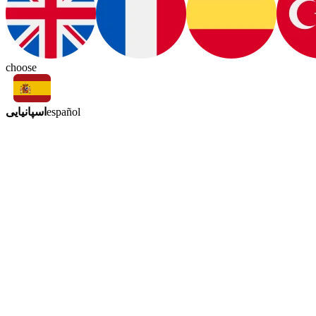
choose
اسپانیایی
español