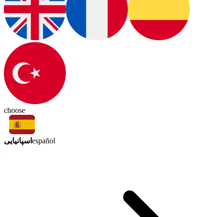
choose
اسپانیایی
español