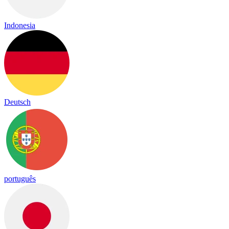
Indonesia
Deutsch
português