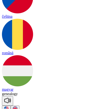
čeština
română
magyar
ge
nea
lo
gy