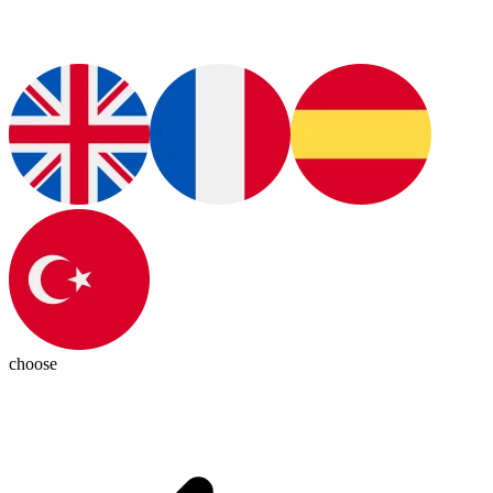
choose