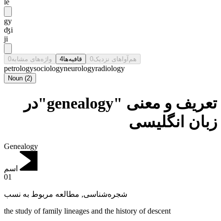
lē
gy
ʤi
ji
0
واژه‌های مشابه
4
قافیه‌ها
0
هم‌آواهای نزدیک
petrology
sociology
neurology
radiology
Noun
(
2
)
تعریف و معنی "genealogy"در
زبان انگلیسی
Genealogy
اسم
01
مطالعه مربوط به نسب
,
شجره‌شناسی
the study of family lineages and the history of descent