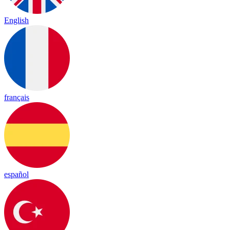
English
français
español