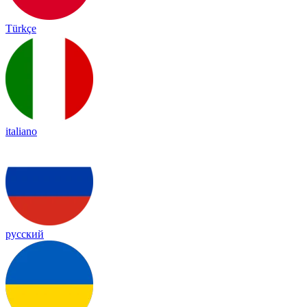
Türkçe
italiano
русский