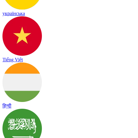
українська
Tiếng Việt
हिन्दी