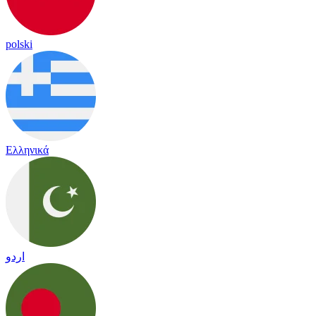
polski
Ελληνικά
اردو