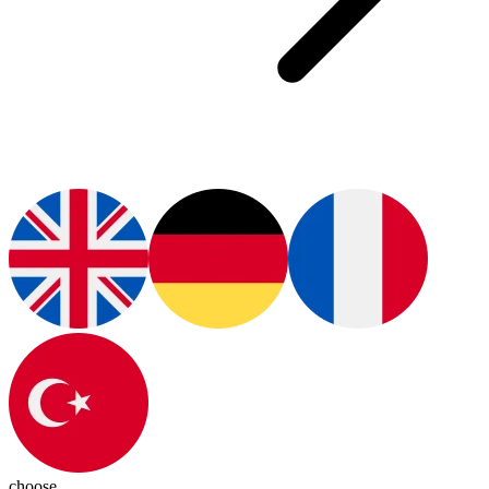
choose