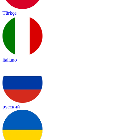
Türkçe
italiano
русский