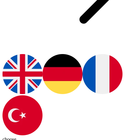
choose