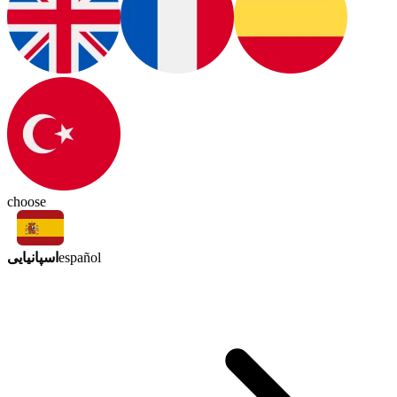
choose
اسپانیایی
español