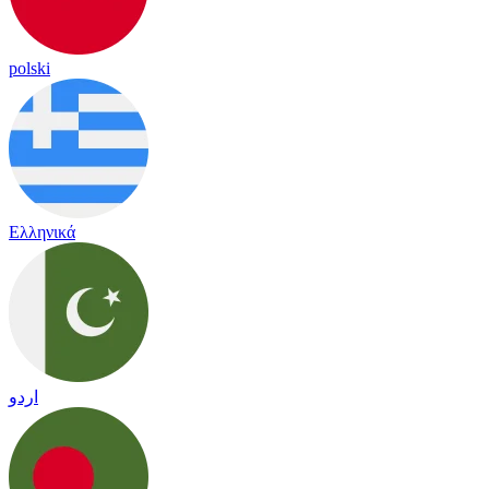
polski
Ελληνικά
اردو