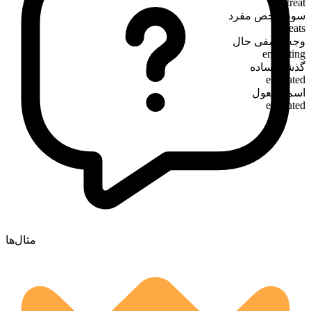
entreat
سوم‌شخص مفرد
entreats
وجه وصفی حال
entreating
گذشته ساده
entreated
اسم مفعول
entreated
مثال‌ها