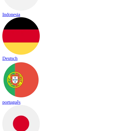
Indonesia
Deutsch
português