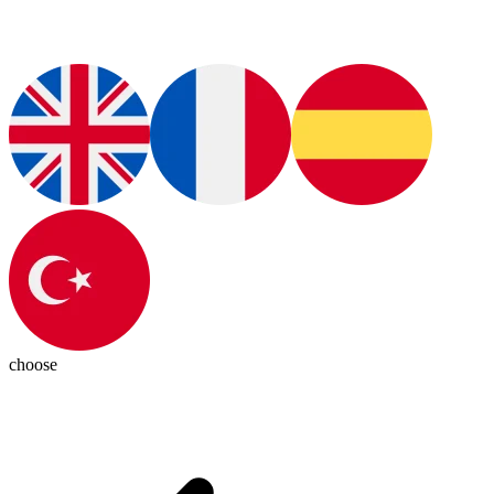
choose