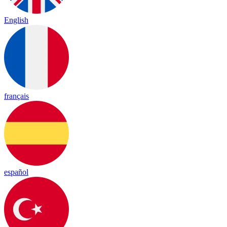
English
français
español