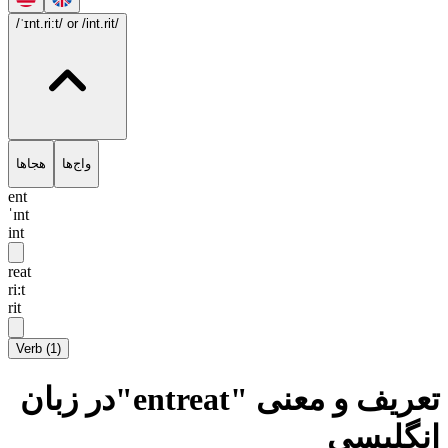
/ˈɪnt.ri:t/
or /int.rit/
واج‌ها
هجاها
ent
ˈɪnt
int
reat
ri:t
rit
Verb
(
1
)
تعریف و معنی "entreat"در زبان
انگلیسی