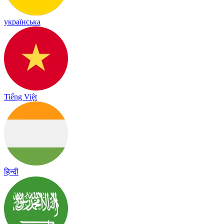
українська
Tiếng Việt
हिन्दी