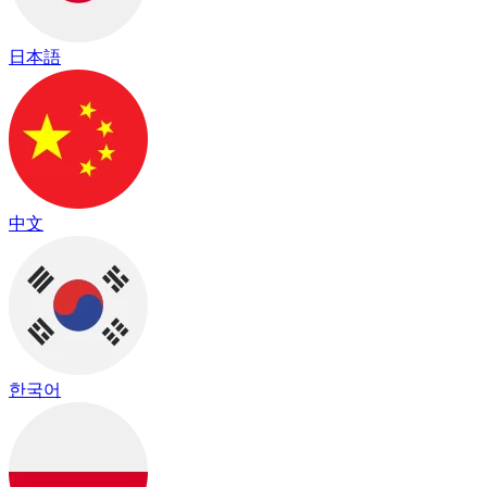
日本語
中文
한국어