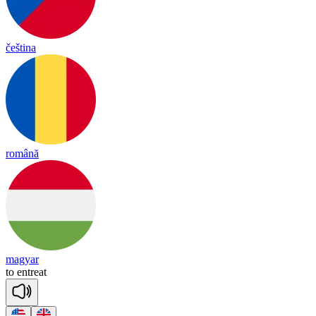
čeština
română
magyar
to
ent
reat