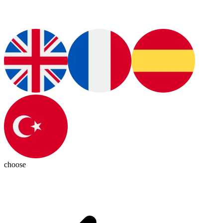
choose