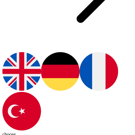
choose