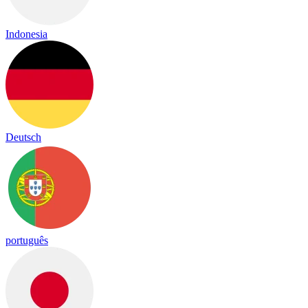
Indonesia
Deutsch
português