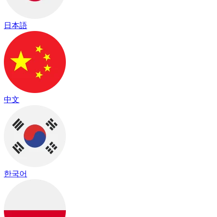
日本語
中文
한국어