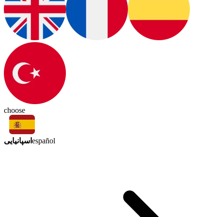
choose
اسپانیایی
español