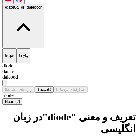
/daɪəʊd/
or /daieood/
واج‌ها
هجاها
diode
daɪəʊd
daieood
0
واژه‌های مشابه
1
قافیه‌ها
0
هم‌آواهای نزدیک
triode
Noun
(
2
)
تعریف و معنی "diode"در زبان
انگلیسی