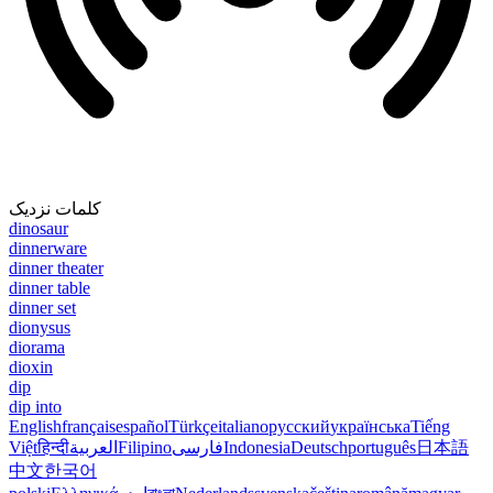
کلمات نزدیک
dinosaur
dinnerware
dinner theater
dinner table
dinner set
dionysus
diorama
dioxin
dip
dip into
English
français
español
Türkçe
italiano
русский
українська
Tiếng
Việt
हिन्दी
العربية
Filipino
فارسی
Indonesia
Deutsch
português
日本語
中文
한국어