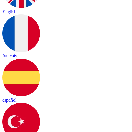
English
français
español