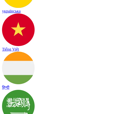
українська
Tiếng Việt
हिन्दी