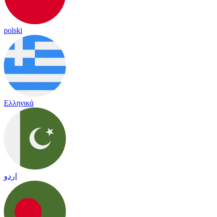
polski
Ελληνικά
اردو