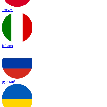
Türkçe
italiano
русский