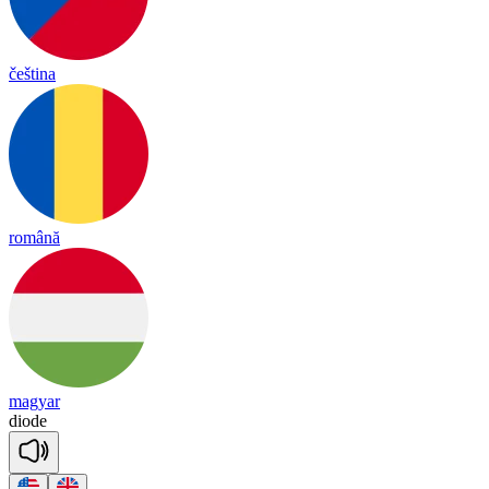
čeština
română
magyar
diode