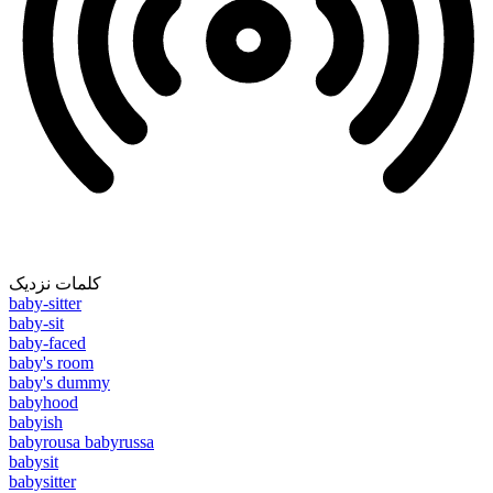
کلمات نزدیک
baby-sitter
baby-sit
baby-faced
baby's room
baby's dummy
babyhood
babyish
babyrousa babyrussa
babysit
babysitter