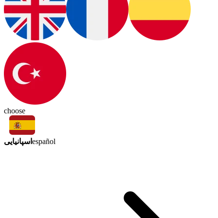
choose
اسپانیایی
español