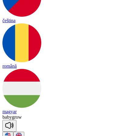
čeština
română
magyar
ba
by
grow