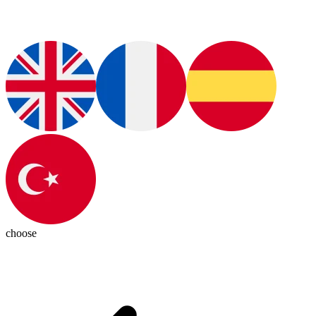
choose