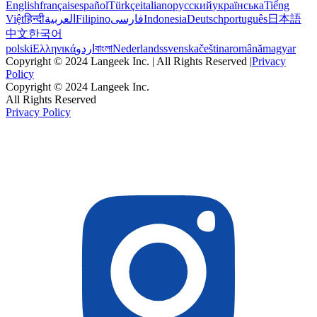
English
français
español
Türkçe
italiano
русский
українська
Tiếng
Việt
हिन्दी
العربية
Filipino
فارسی
Indonesia
Deutsch
português
日本語
中文
한국어
polski
Ελληνικά
اردو
বাংলা
Nederlands
svenska
čeština
română
magyar
Copyright © 2024 Langeek Inc. | All Rights Reserved |
Privacy
Policy
Copyright © 2024 Langeek Inc.
All Rights Reserved
Privacy Policy