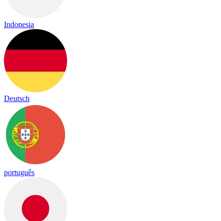
Indonesia
Deutsch
português