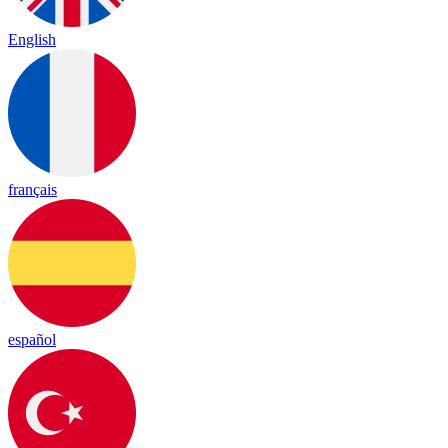
English
français
español