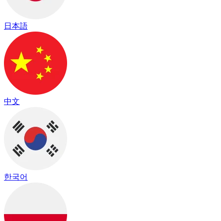
日本語
中文
한국어