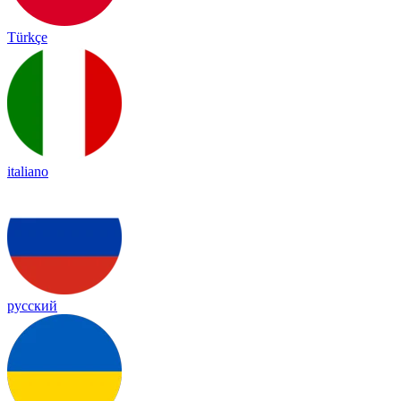
Türkçe
italiano
русский