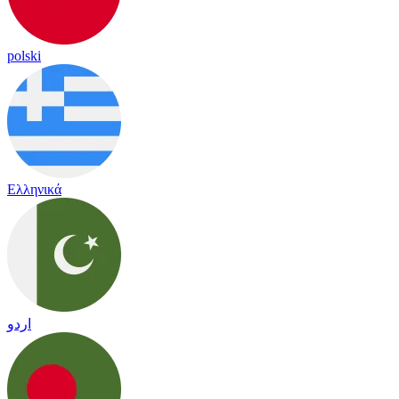
polski
Ελληνικά
اردو