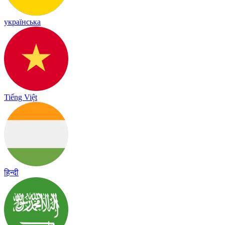
українська
Tiếng Việt
हिन्दी