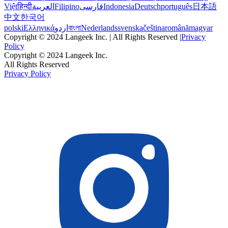
Việt
हिन्दी
العربية
Filipino
فارسی
Indonesia
Deutsch
português
日本語
中文
한국어
polski
Ελληνικά
اردو
বাংলা
Nederlands
svenska
čeština
română
magyar
Copyright © 2024 Langeek Inc. | All Rights Reserved |
Privacy
Policy
Copyright © 2024 Langeek Inc.
All Rights Reserved
Privacy Policy