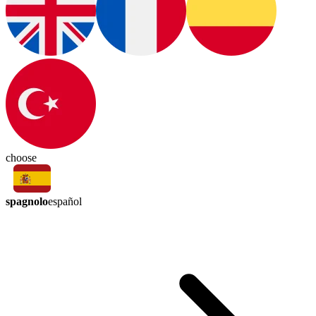
choose
spagnolo
español