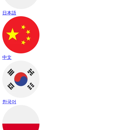
日本語
中文
한국어