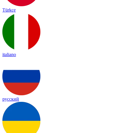
Türkçe
italiano
русский