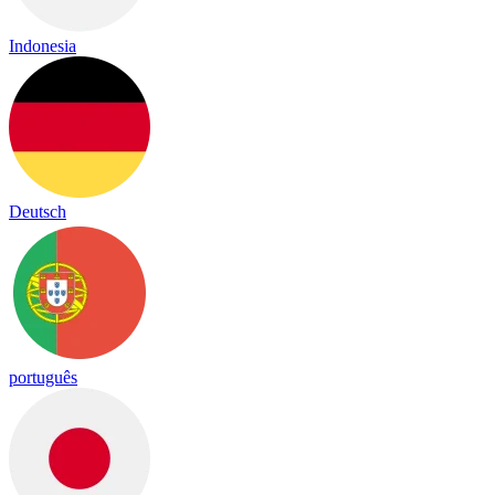
Indonesia
Deutsch
português