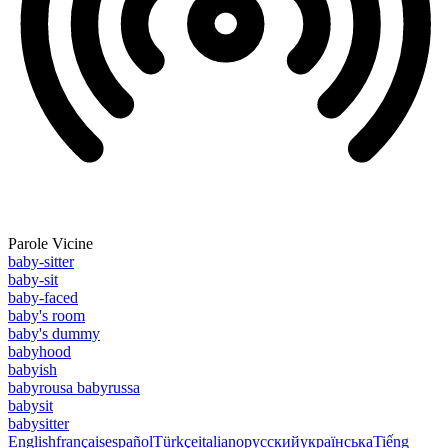
Parole Vicine
baby-sitter
baby-sit
baby-faced
baby's room
baby's dummy
babyhood
babyish
babyrousa babyrussa
babysit
babysitter
English
français
español
Türkçe
italiano
русский
українська
Tiếng