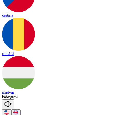
čeština
română
magyar
ba
by
grow