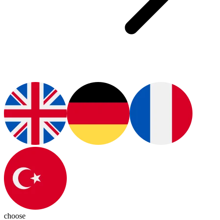
choose