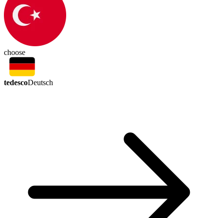
choose
tedesco
Deutsch