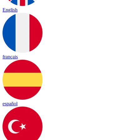
English
français
español