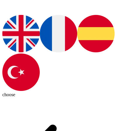
choose