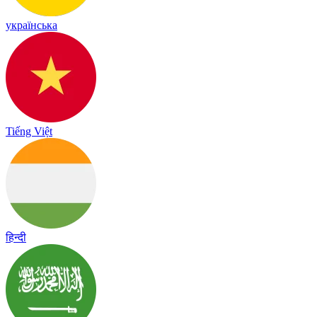
українська
Tiếng Việt
हिन्दी