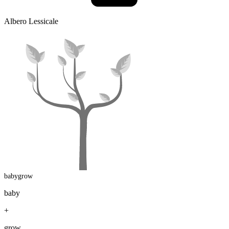
Albero Lessicale
babygrow
baby
+
grow