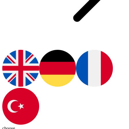
choose