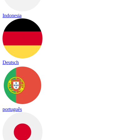
Indonesia
Deutsch
português