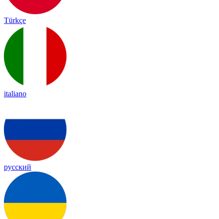
Türkçe
italiano
русский