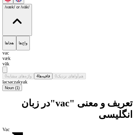
/væk/
or /vāk/
واج‌ها
هجاها
vac
væk
vāk
0
واژه‌های مشابه
4
قافیه‌ها
0
هم‌آواهای نزدیک
lac
sac
zak
yak
Noun
(
1
)
تعریف و معنی "vac"در زبان
انگلیسی
Vac