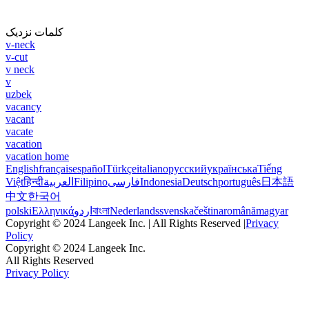
کلمات نزدیک
v-neck
v-cut
v neck
v
uzbek
vacancy
vacant
vacate
vacation
vacation home
English
français
español
Türkçe
italiano
русский
українська
Tiếng
Việt
हिन्दी
العربية
Filipino
فارسی
Indonesia
Deutsch
português
日本語
中文
한국어
polski
Ελληνικά
اردو
বাংলা
Nederlands
svenska
čeština
română
magyar
Copyright © 2024 Langeek Inc. | All Rights Reserved |
Privacy
Policy
Copyright © 2024 Langeek Inc.
All Rights Reserved
Privacy Policy