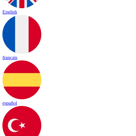
English
français
español