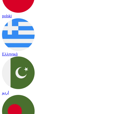
polski
Ελληνικά
اردو