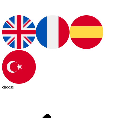
choose