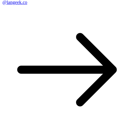
@langeek.co