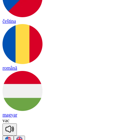
čeština
română
magyar
vac