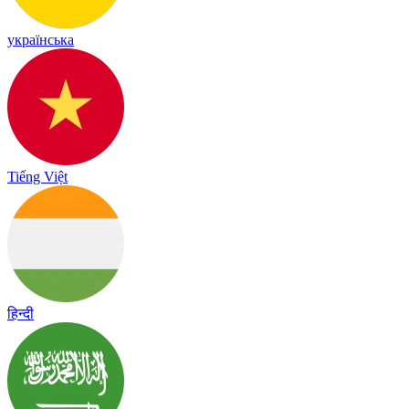
українська
Tiếng Việt
हिन्दी