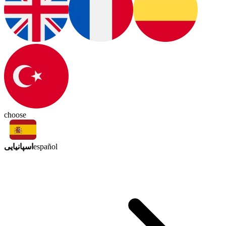
choose
اسپانیایی
español