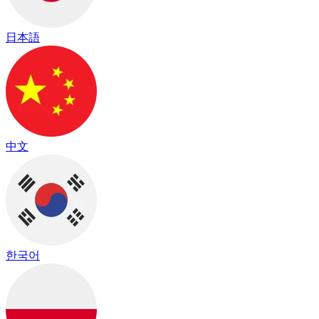
日本語
中文
한국어