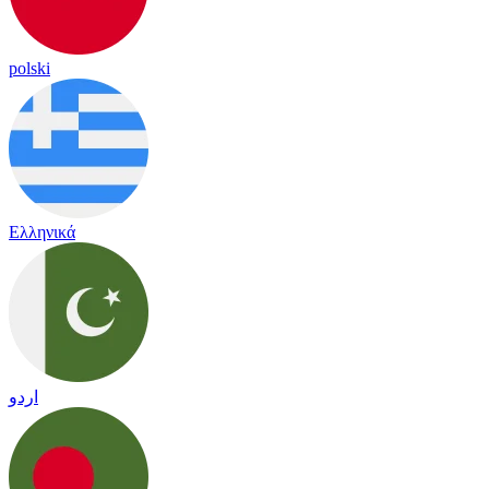
polski
Ελληνικά
اردو