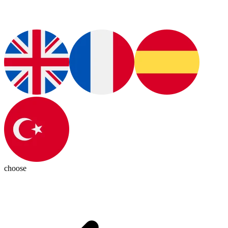
choose