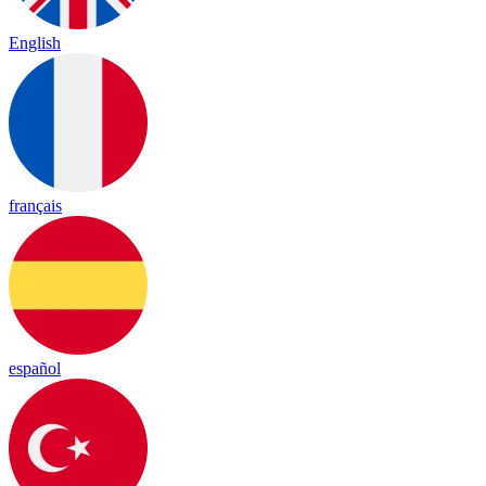
English
français
español