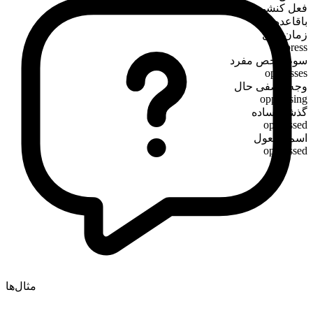
فعل کنشی
باقاعده
زمان حال
oppress
سوم‌شخص مفرد
oppresses
وجه وصفی حال
oppressing
گذشته ساده
oppressed
اسم مفعول
oppressed
مثال‌ها