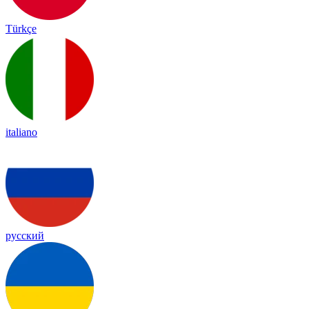
Türkçe
italiano
русский