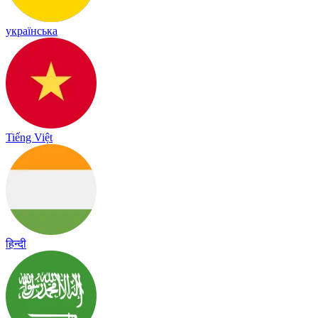
українська
Tiếng Việt
हिन्दी