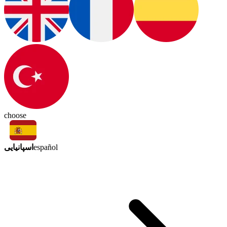
choose
اسپانیایی
español