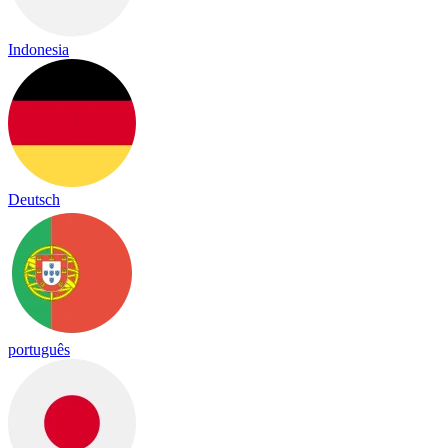
Indonesia
Deutsch
português