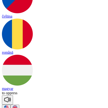
čeština
română
magyar
to
opp
ress