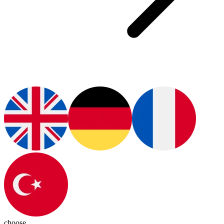
choose