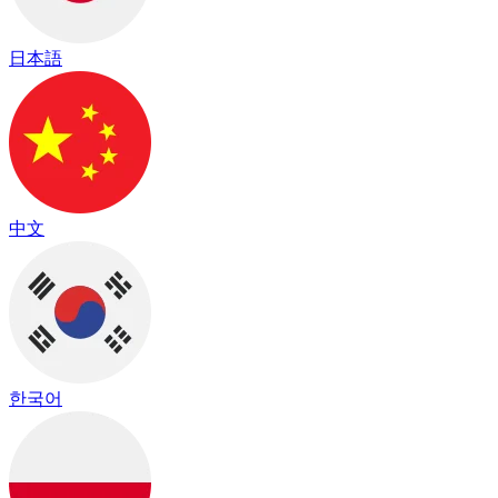
日本語
中文
한국어