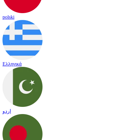
polski
Ελληνικά
اردو