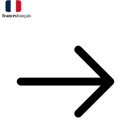
francés
français