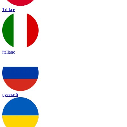
Türkçe
italiano
русский