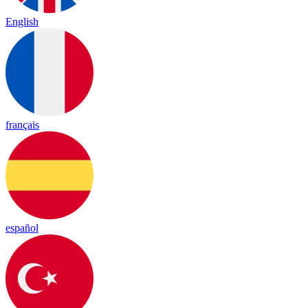
English
français
español