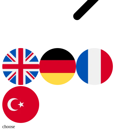
choose