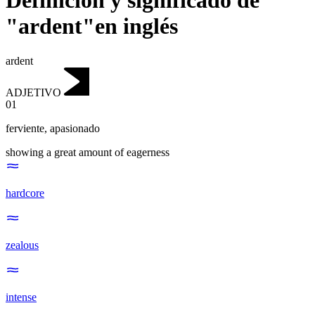
Definición y significado de
"ardent"en inglés
ardent
ADJETIVO
01
ferviente
,
apasionado
showing a great amount of eagerness
hardcore
zealous
intense