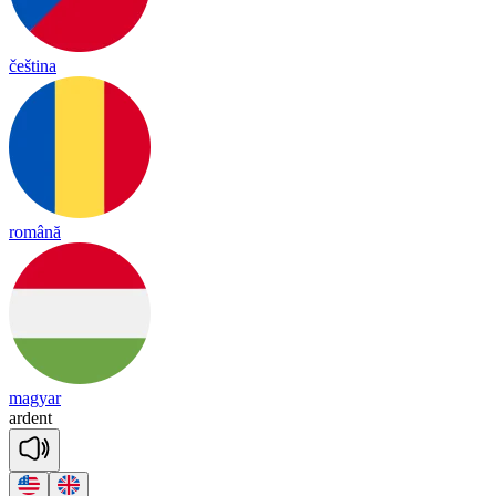
čeština
română
magyar
ar
dent