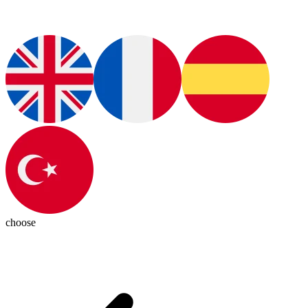
choose