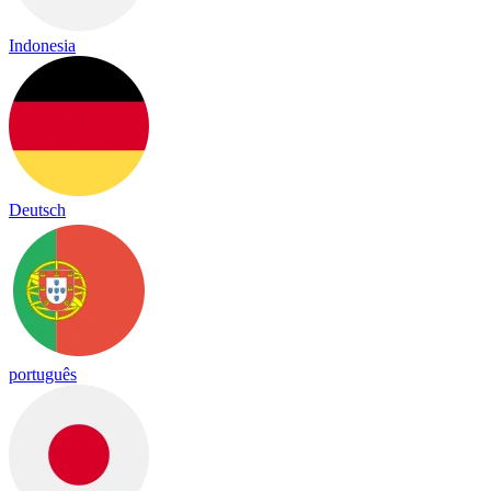
Indonesia
Deutsch
português