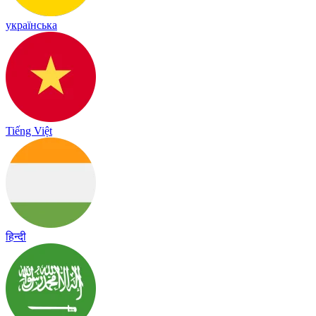
українська
Tiếng Việt
हिन्दी