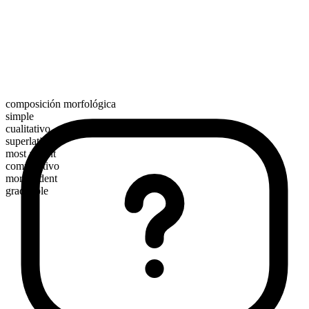
composición morfológica
simple
cualitativo
superlativo
most ardent
comparativo
more ardent
graduable