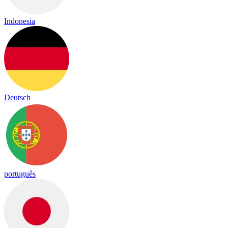
Indonesia
Deutsch
português