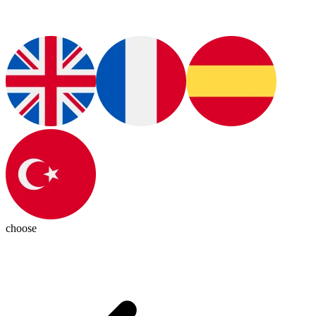
choose