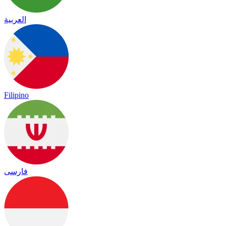
العربية
Filipino
فارسی