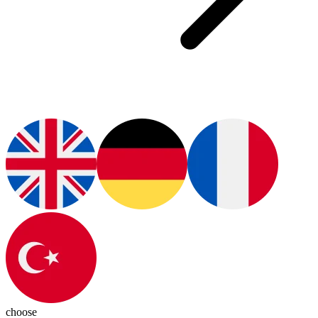
choose