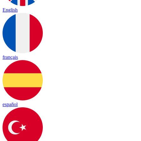
English
français
español