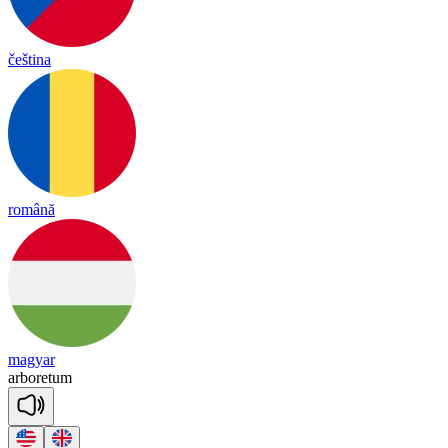
čeština
română
magyar
ar
bo
re
tum