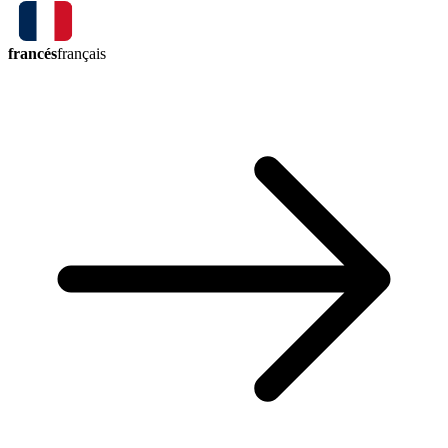
francés
français