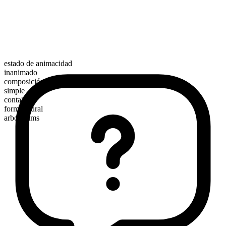
estado de animacidad
inanimado
composición morfológica
simple
contable
forma plural
arboretums