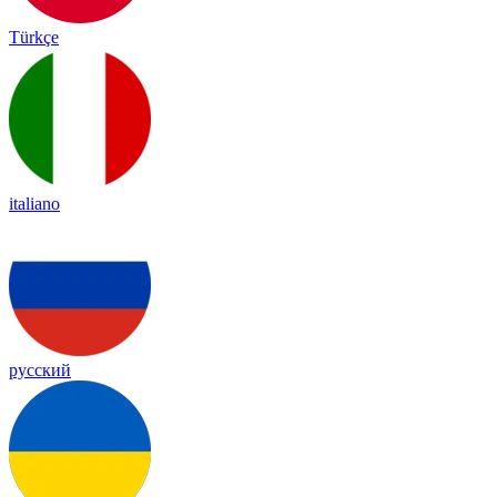
Türkçe
italiano
русский