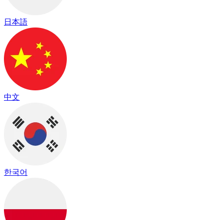
日本語
中文
한국어