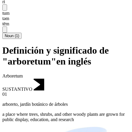
ri
tum
təm
tēm
Noun
(
1
)
Definición y significado de
"arboretum"en inglés
Arboretum
SUSTANTIVO
01
arboreto
,
jardín botánico de árboles
a place where trees, shrubs, and other woody plants are grown for
public display, education, and research