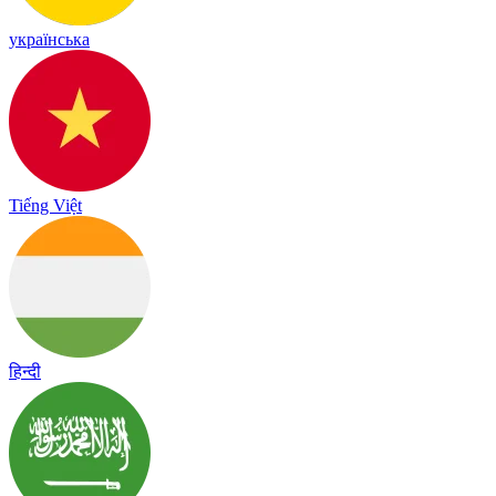
українська
Tiếng Việt
हिन्दी