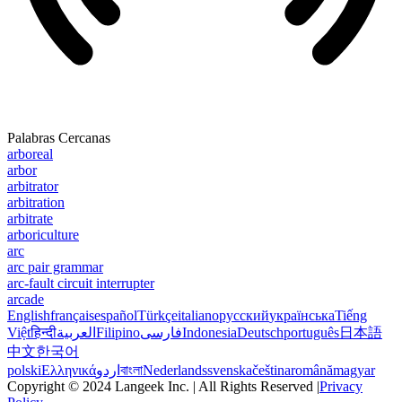
Palabras Cercanas
arboreal
arbor
arbitrator
arbitration
arbitrate
arboriculture
arc
arc pair grammar
arc-fault circuit interrupter
arcade
English
français
español
Türkçe
italiano
русский
українська
Tiếng
Việt
हिन्दी
العربية
Filipino
فارسی
Indonesia
Deutsch
português
日本語
中文
한국어
polski
Ελληνικά
اردو
বাংলা
Nederlands
svenska
čeština
română
magyar
Copyright © 2024 Langeek Inc. | All Rights Reserved |
Privacy