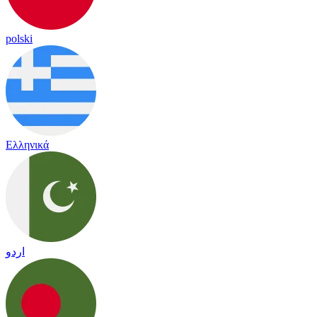
polski
Ελληνικά
اردو