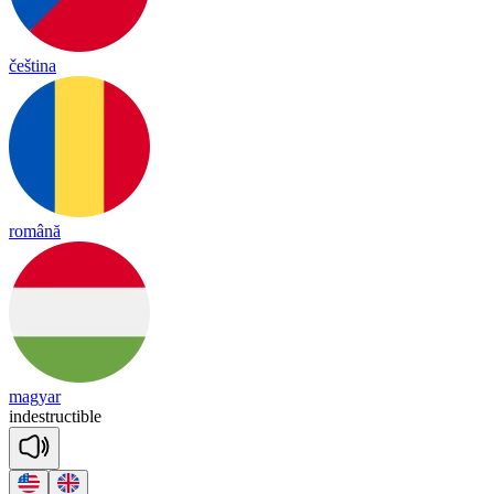
čeština
română
magyar
in
dest
ruc
ti
ble