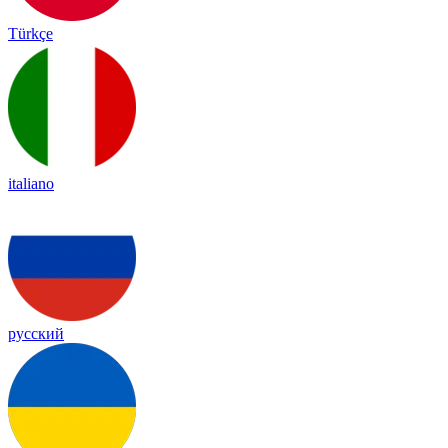
Türkçe
italiano
русский