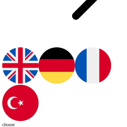
choose