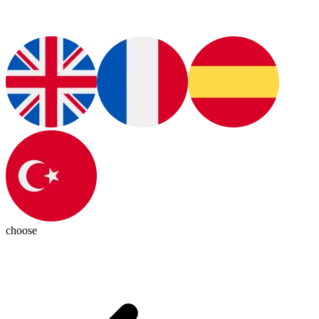
choose