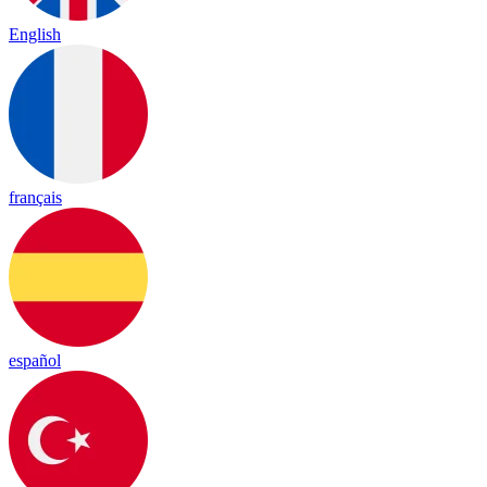
English
français
español