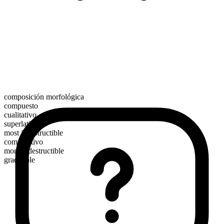
composición morfológica
compuesto
cualitativo
superlativo
most indestructible
comparativo
more indestructible
graduable