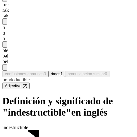
ruc
rʌk
rak
ti
tɪ
ti
ble
bəl
bēl
confusiones comunes
0
rimas
1
pronunciación similar
0
nondeductible
Adjective
(
2
)
Definición y significado de
"indestructible"en inglés
indestructible