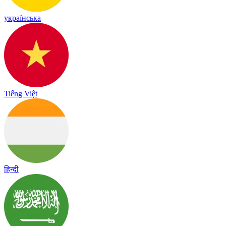
українська
Tiếng Việt
हिन्दी