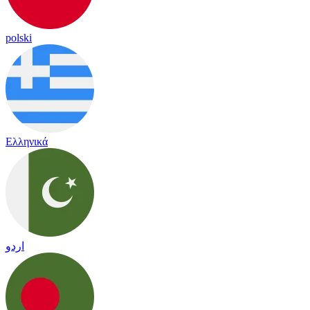
polski
Ελληνικά
اردو