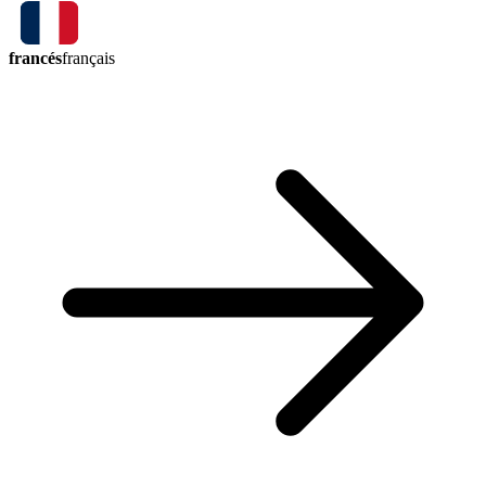
francés
français