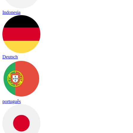
Indonesia
Deutsch
português