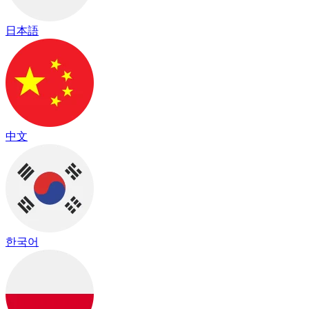
日本語
中文
한국어