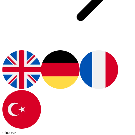
choose