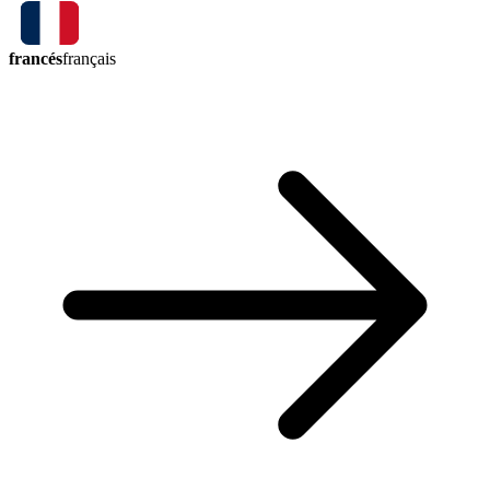
francés
français