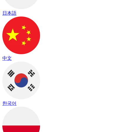
日本語
中文
한국어