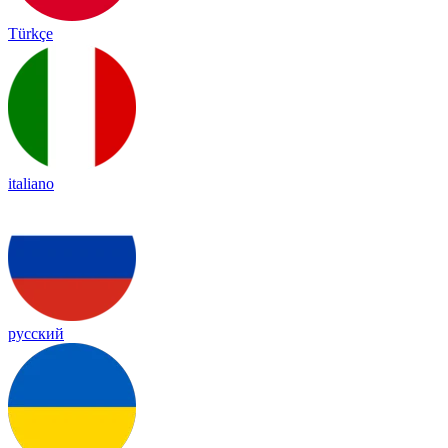
Türkçe
italiano
русский