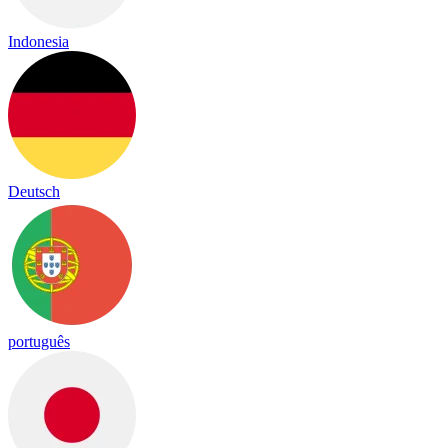
Indonesia
Deutsch
português