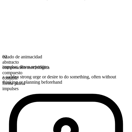
estado de animacidad
02
abstracto
impulso
,
deseo repentino
composición morfológica
compuesto
a sudden strong urge or desire to do something, often without
contable
thinking or planning beforehand
forma plural
impulses