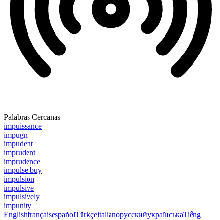
Palabras Cercanas
impuissance
impugn
impudent
imprudent
imprudence
impulse buy
impulsion
impulsive
impulsively
impunity
English
français
español
Türkçe
italiano
русский
українська
Tiếng