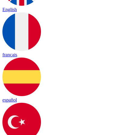
English
français
español