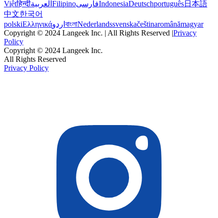
Việt
हिन्दी
العربية
Filipino
فارسی
Indonesia
Deutsch
português
日本語
中文
한국어
polski
Ελληνικά
اردو
বাংলা
Nederlands
svenska
čeština
română
magyar
Copyright © 2024 Langeek Inc. | All Rights Reserved |
Privacy
Policy
Copyright © 2024 Langeek Inc.
All Rights Reserved
Privacy Policy