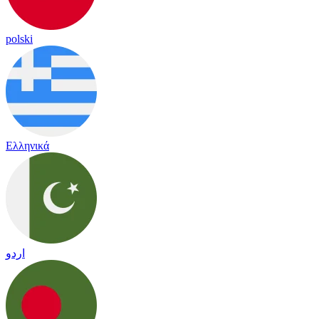
polski
Ελληνικά
اردو