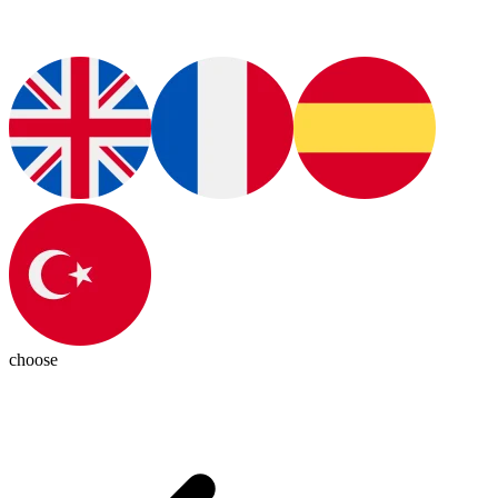
choose