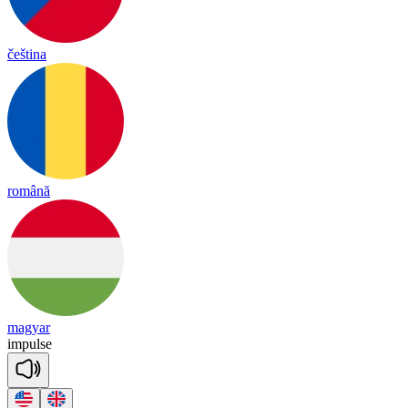
čeština
română
magyar
im
pulse