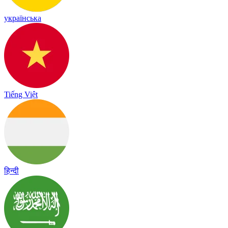
українська
Tiếng Việt
हिन्दी