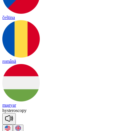
čeština
română
magyar
hys
te
ros
co
py