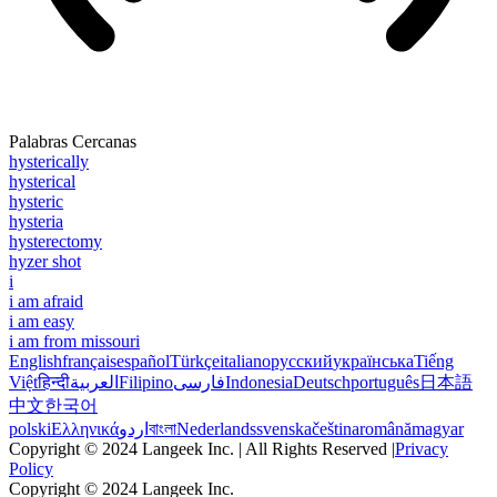
Palabras Cercanas
hysterically
hysterical
hysteric
hysteria
hysterectomy
hyzer shot
i
i am afraid
i am easy
i am from missouri
English
français
español
Türkçe
italiano
русский
українська
Tiếng
Việt
हिन्दी
العربية
Filipino
فارسی
Indonesia
Deutsch
português
日本語
中文
한국어
polski
Ελληνικά
اردو
বাংলা
Nederlands
svenska
čeština
română
magyar
Copyright © 2024 Langeek Inc. | All Rights Reserved |
Privacy
Policy
Copyright © 2024 Langeek Inc.