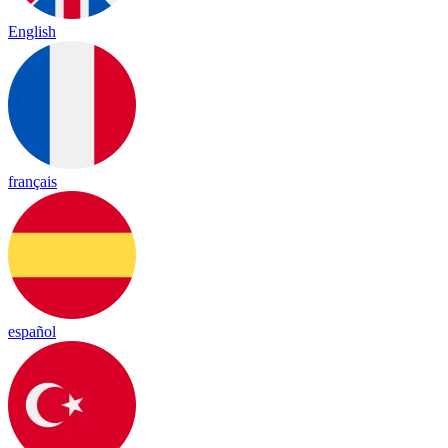
English
français
español