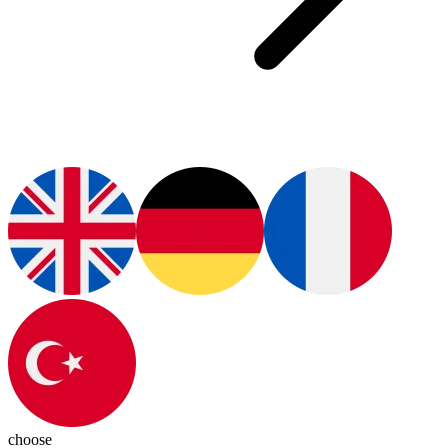
choose