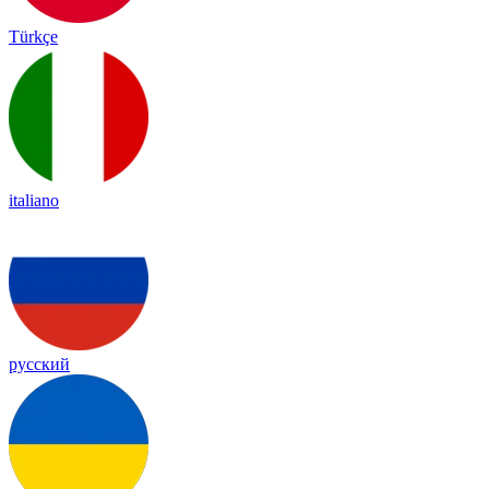
Türkçe
italiano
русский