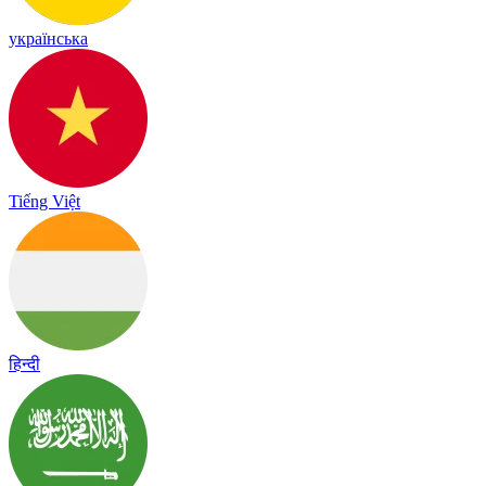
українська
Tiếng Việt
हिन्दी