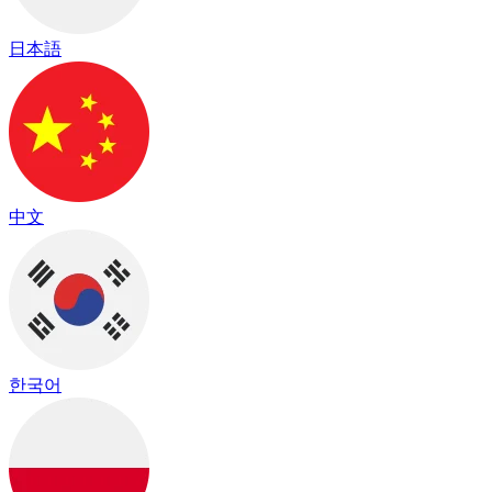
日本語
中文
한국어