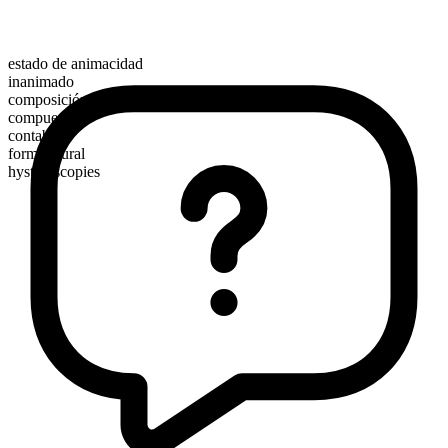
estado de animacidad
inanimado
composición morfológica
compuesto
contable
forma plural
hysteroscopies