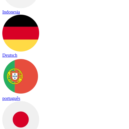
Indonesia
Deutsch
português