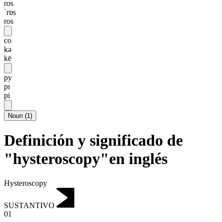
ros
ˈrɒs
ros
co
kə
kē
py
pɪ
pi
Noun
(
1
)
Definición y significado de
"hysteroscopy"en inglés
Hysteroscopy
SUSTANTIVO
01