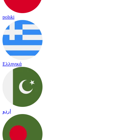
polski
Ελληνικά
اردو