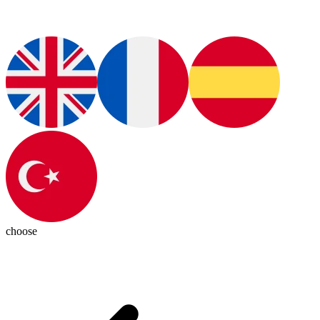
choose