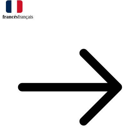
francés
français