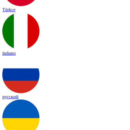
Türkçe
italiano
русский