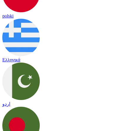
polski
Ελληνικά
اردو