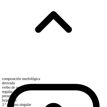
composición morfológica
derivado
verbo de acción
regular
presente
hypnotize
3.ª persona singular