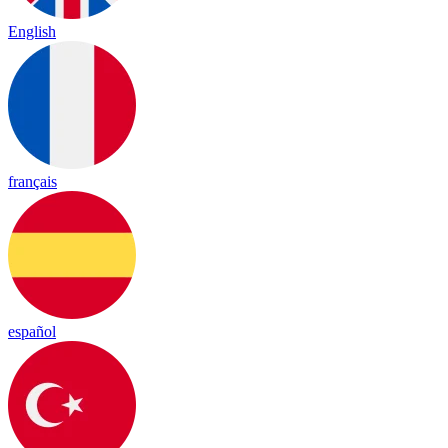
English
français
español