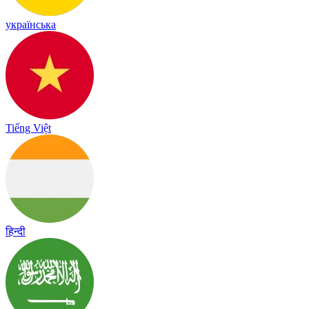
українська
Tiếng Việt
हिन्दी