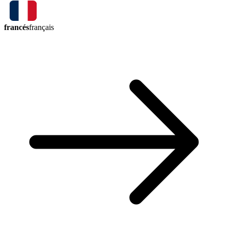
francés
français