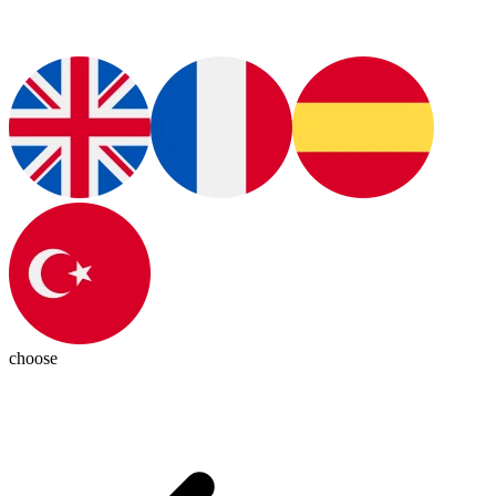
choose