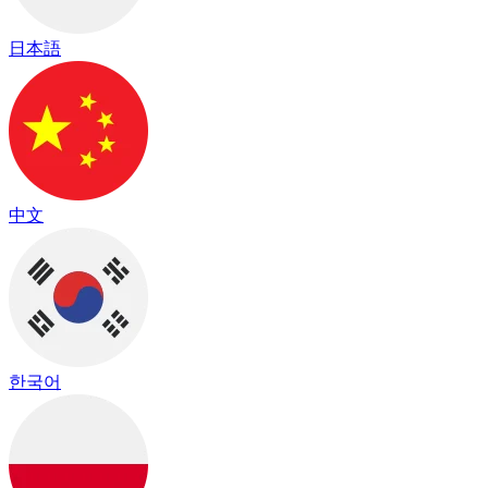
日本語
中文
한국어