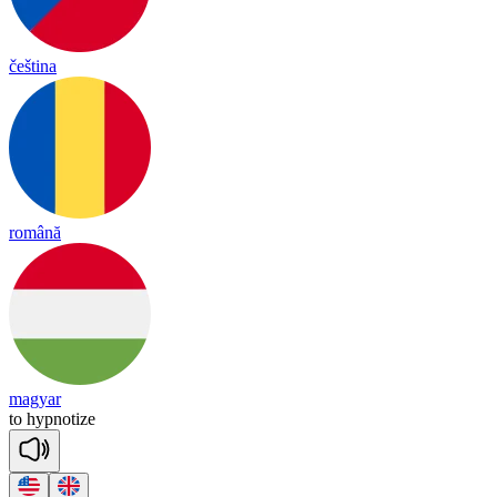
čeština
română
magyar
to
hyp
no
tize