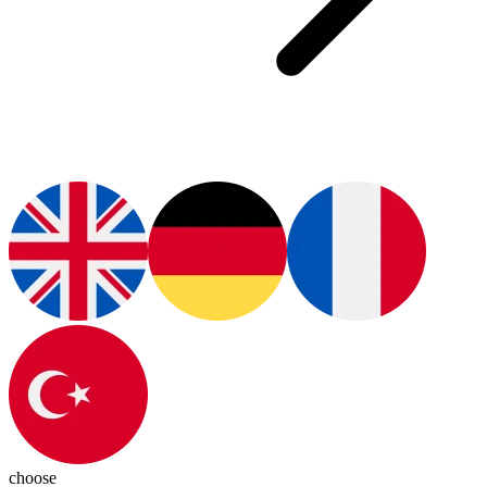
choose