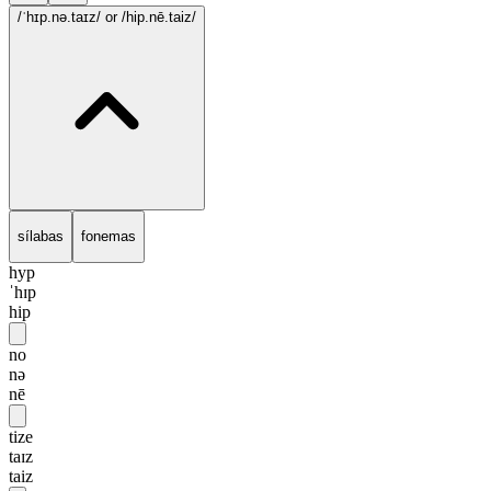
/ˈhɪp.nə.taɪz/
or /hip.nē.taiz/
sílabas
fonemas
hyp
ˈhɪp
hip
no
nə
nē
tize
taɪz
taiz