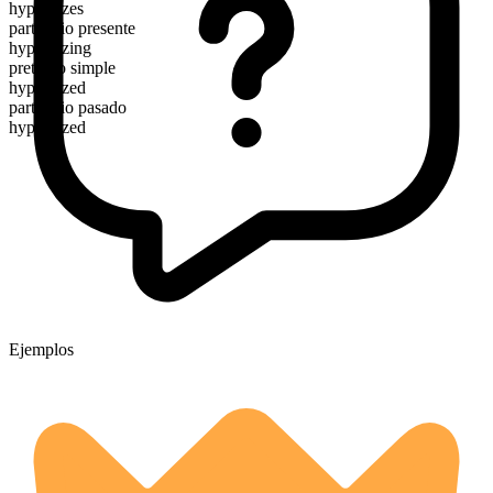
hypnotizes
participio presente
hypnotizing
pretérito simple
hypnotized
participio pasado
hypnotized
Ejemplos