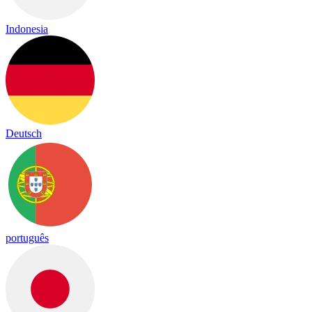
Indonesia
Deutsch
português