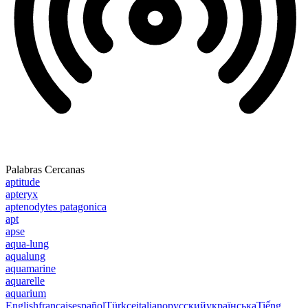
Palabras Cercanas
aptitude
apteryx
aptenodytes patagonica
apt
apse
aqua-lung
aqualung
aquamarine
aquarelle
aquarium
English
français
español
Türkçe
italiano
русский
українська
Tiếng