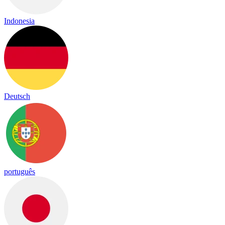
Indonesia
Deutsch
português