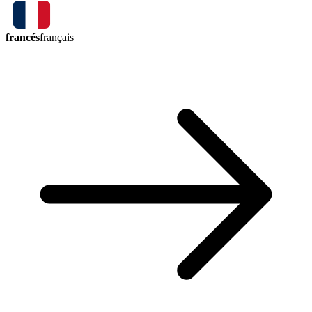
francés
français