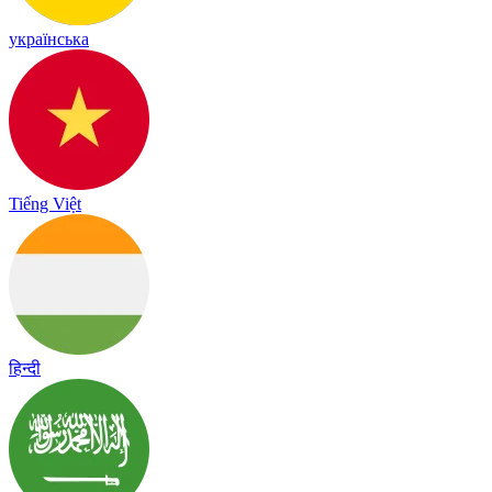
українська
Tiếng Việt
हिन्दी