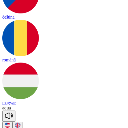
čeština
română
magyar
aq
ua