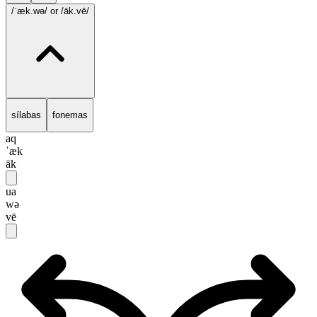
/ˈæk.wə/
or /āk.vē/
sílabas
fonemas
aq
ˈæk
āk
ua
wə
vē