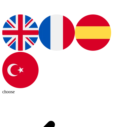
choose