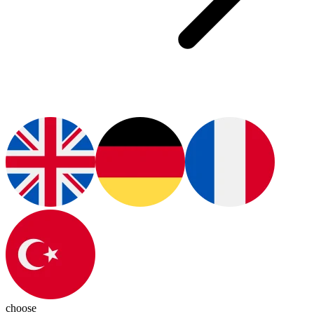
choose