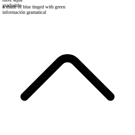
graduable
a shade of blue tinged with green
información gramatical