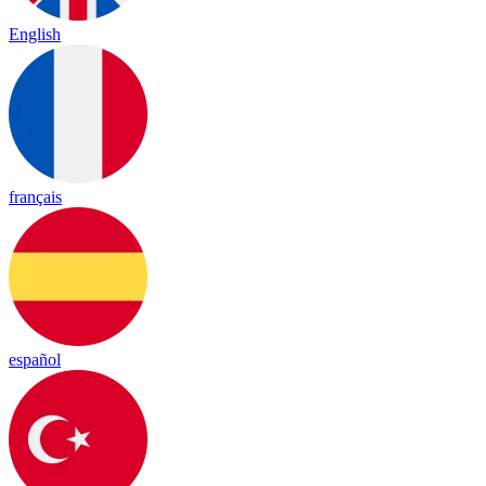
English
français
español