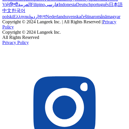
Việt
हिन्दी
العربية
Filipino
فارسی
Indonesia
Deutsch
português
日本語
中文
한국어
polski
Ελληνικά
اردو
বাংলা
Nederlands
svenska
čeština
română
magyar
Copyright © 2024 Langeek Inc. | All Rights Reserved |
Privacy
Policy
Copyright © 2024 Langeek Inc.
All Rights Reserved
Privacy Policy