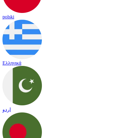
polski
Ελληνικά
اردو