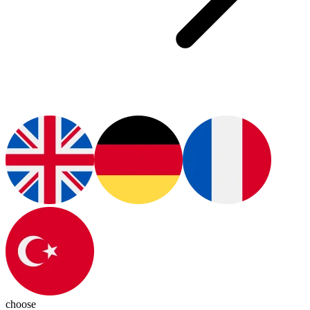
choose