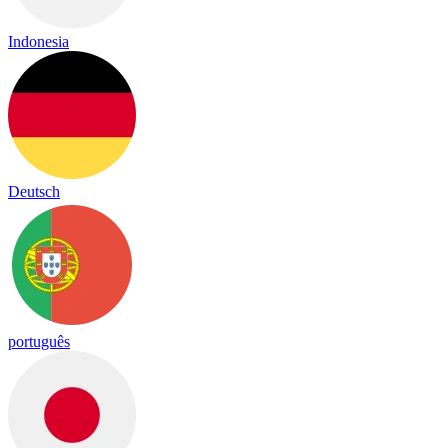
Indonesia
Deutsch
português