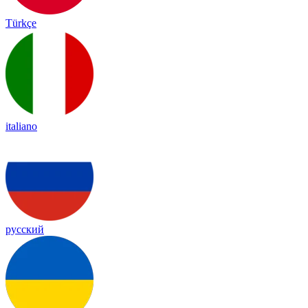
Türkçe
italiano
русский