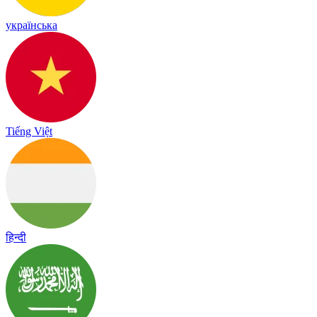
українська
Tiếng Việt
हिन्दी