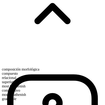
composición morfológica
compuesto
relacional
superlativo
most heathenish
comparativo
more heathenish
graduable