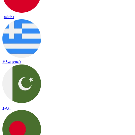
polski
Ελληνικά
اردو