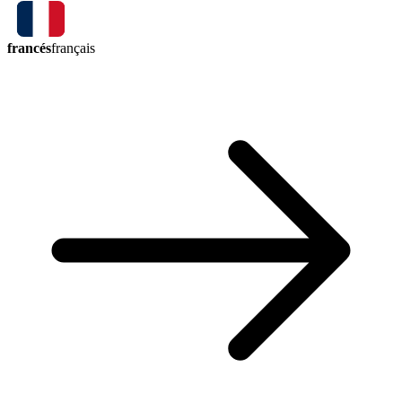
francés
français