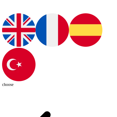
choose