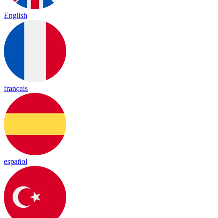
English
français
español