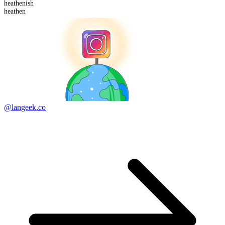
heathen
ish
heathen
@langeek.co