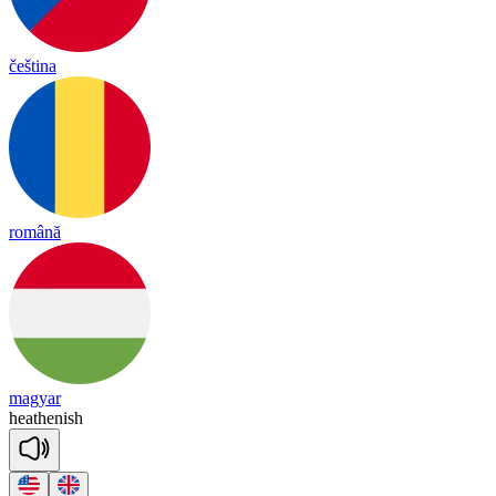
čeština
română
magyar
hea
the
nish