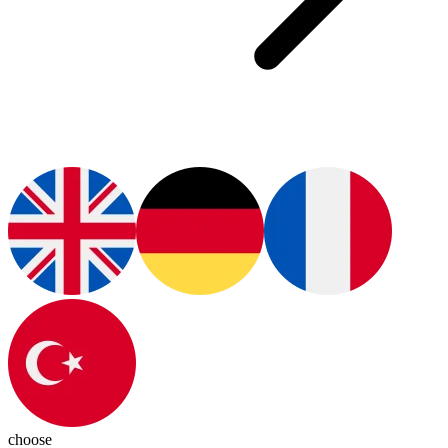
choose