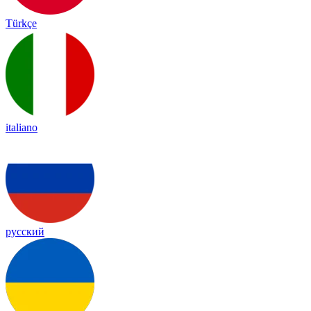
Türkçe
italiano
русский