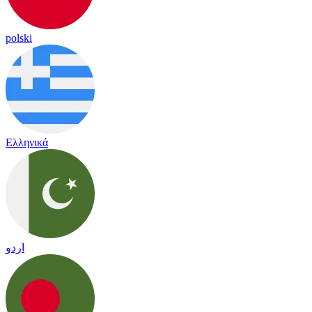
polski
Ελληνικά
اردو