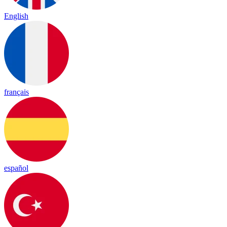
English
français
español