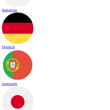
Indonesia
Deutsch
português