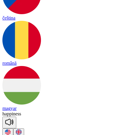
čeština
română
magyar
happiness