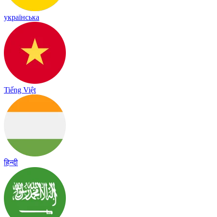
українська
Tiếng Việt
हिन्दी