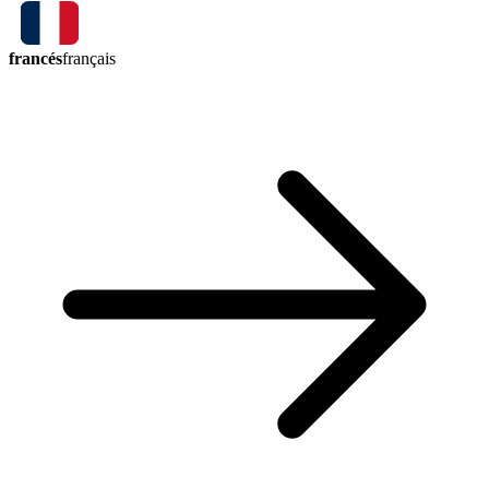
francés
français