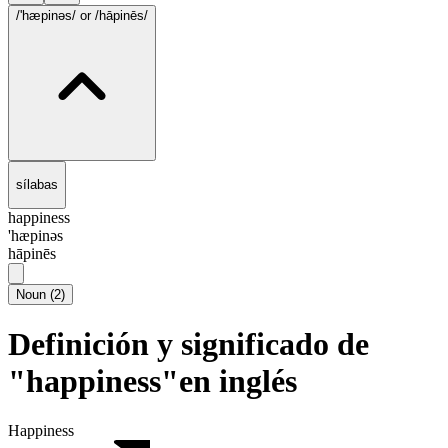
/'hæpinəs/
or /hāpinēs/
sílabas
happiness
'hæpinəs
hāpinēs
Noun
(
2
)
Definición y significado de
"happiness"en inglés
Happiness