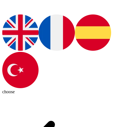
choose