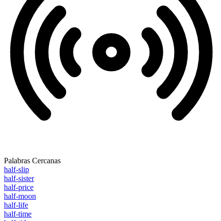
Palabras Cercanas
half-slip
half-sister
half-price
half-moon
half-life
half-time