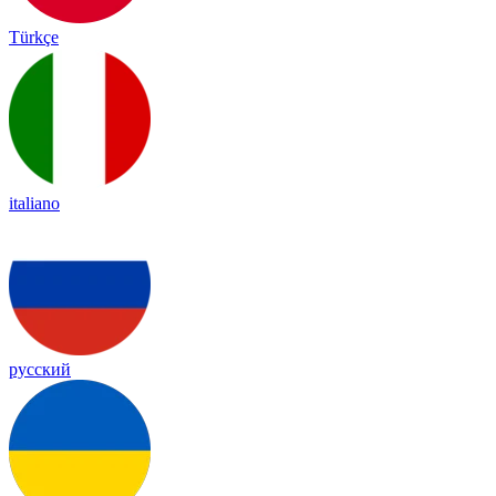
Türkçe
italiano
русский