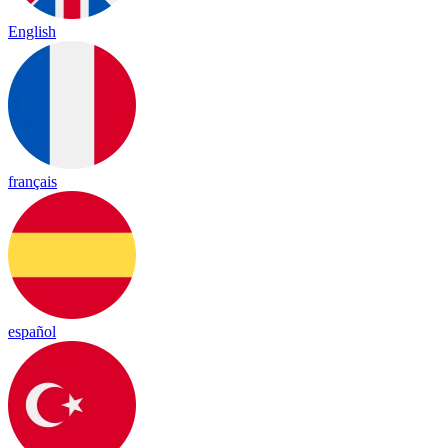
English
français
español