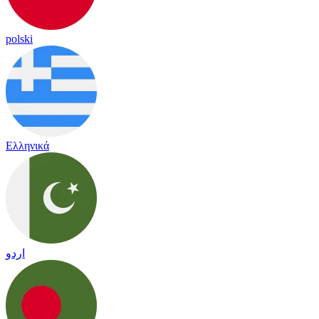
polski
Ελληνικά
اردو