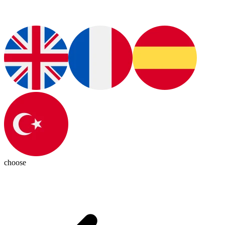
choose