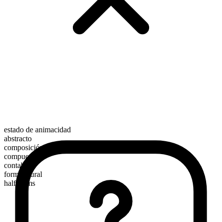
estado de animacidad
abstracto
composición morfológica
compuesto
contable
forma plural
half-terms