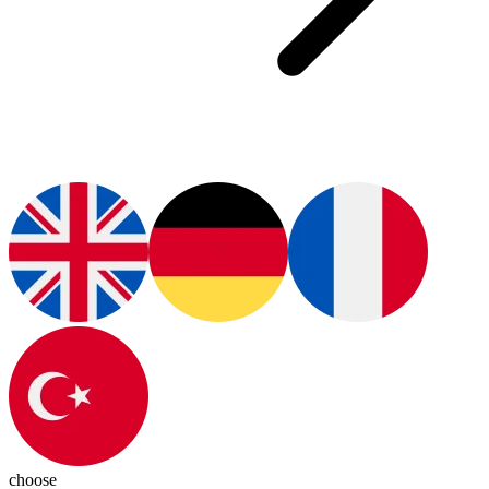
choose