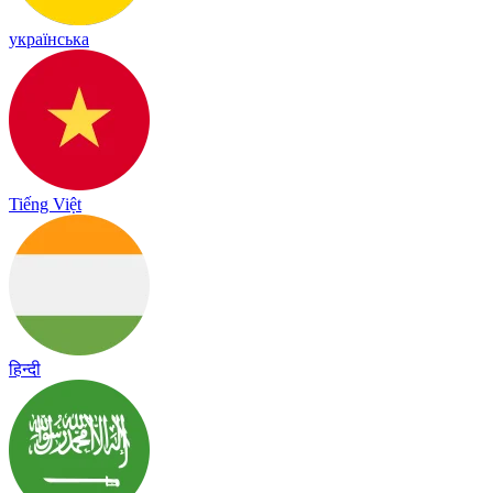
українська
Tiếng Việt
हिन्दी