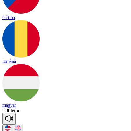
čeština
română
magyar
half
-
term