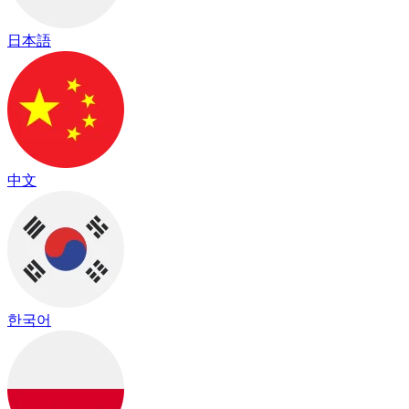
日本語
中文
한국어