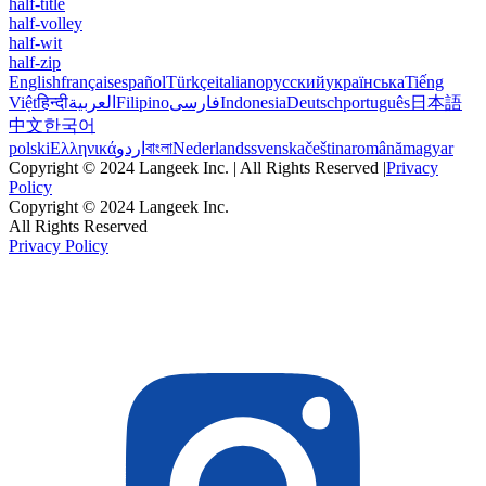
half-title
half-volley
half-wit
half-zip
English
français
español
Türkçe
italiano
русский
українська
Tiếng
Việt
हिन्दी
العربية
Filipino
فارسی
Indonesia
Deutsch
português
日本語
中文
한국어
polski
Ελληνικά
اردو
বাংলা
Nederlands
svenska
čeština
română
magyar
Copyright © 2024 Langeek Inc. | All Rights Reserved |
Privacy
Policy
Copyright © 2024 Langeek Inc.
All Rights Reserved
Privacy Policy