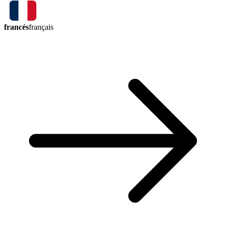
francés
français