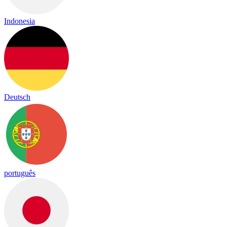
Indonesia
Deutsch
português