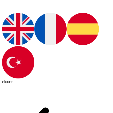
choose