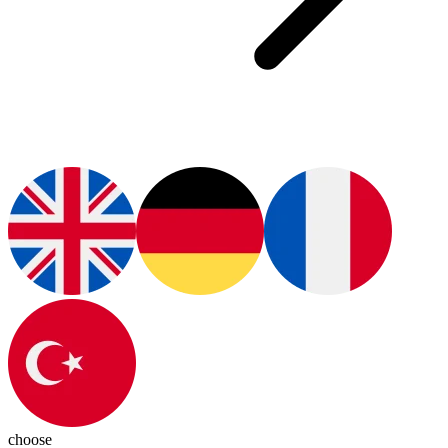
choose