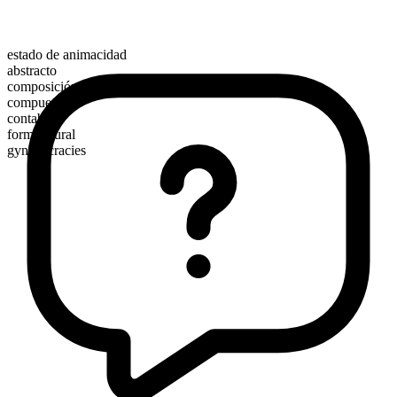
estado de animacidad
abstracto
composición morfológica
compuesto
contable
forma plural
gynecocracies