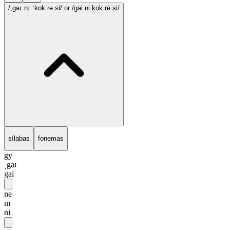
/ˌgaɪ.nɪ.ˈkɒk.rə.si/
or /gai.ni.kok.rē.si/
sílabas
fonemas
gy
ˌgaɪ
gai
ne
nɪ
ni