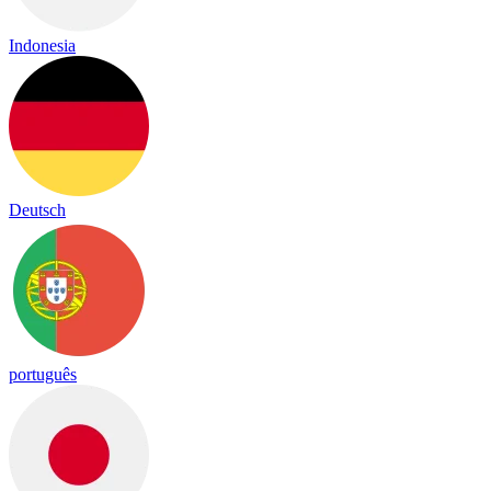
Indonesia
Deutsch
português