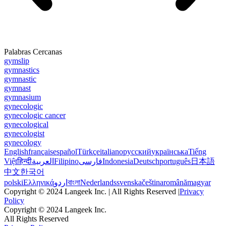
Palabras Cercanas
gymslip
gymnastics
gymnastic
gymnast
gymnasium
gynecologic
gynecologic cancer
gynecological
gynecologist
gynecology
English
français
español
Türkçe
italiano
русский
українська
Tiếng
Việt
हिन्दी
العربية
Filipino
فارسی
Indonesia
Deutsch
português
日本語
中文
한국어
polski
Ελληνικά
اردو
বাংলা
Nederlands
svenska
čeština
română
magyar
Copyright © 2024 Langeek Inc. | All Rights Reserved |
Privacy
Policy
Copyright © 2024 Langeek Inc.
All Rights Reserved