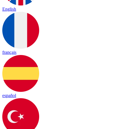
English
français
español