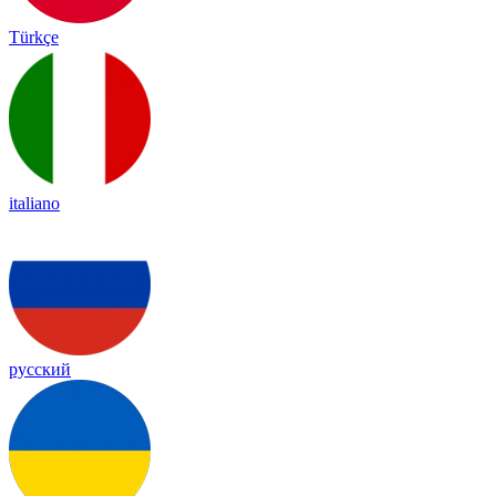
Türkçe
italiano
русский