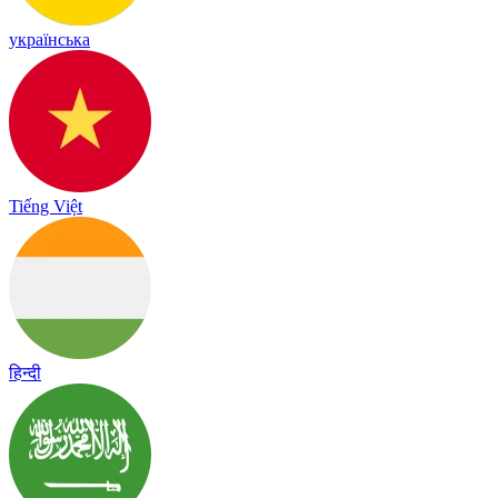
українська
Tiếng Việt
हिन्दी