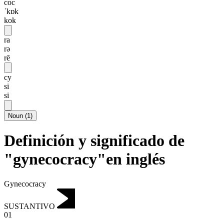
coc
ˈkɒk
kok
ra
rə
rē
cy
si
si
Noun
(
1
)
Definición y significado de
"gynecocracy"en inglés
Gynecocracy
SUSTANTIVO
01