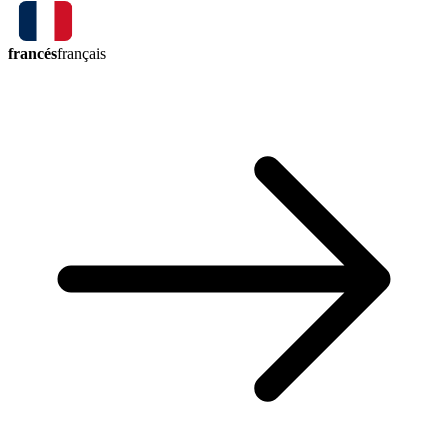
francés
français