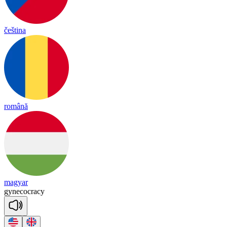
čeština
română
magyar
gy
ne
coc
ra
cy