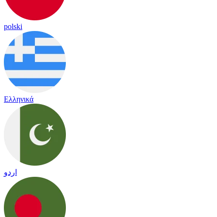
polski
Ελληνικά
اردو