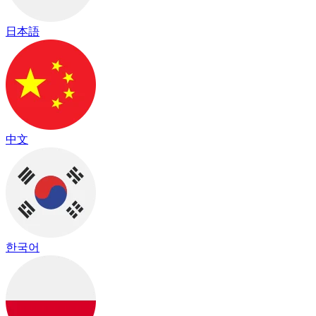
日本語
中文
한국어