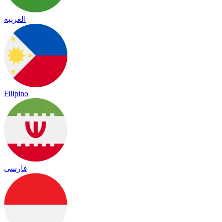
العربية
Filipino
فارسی