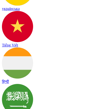
українська
Tiếng Việt
हिन्दी