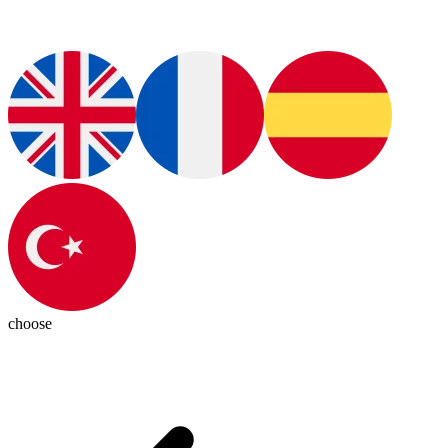
choose