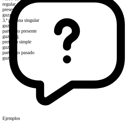
regular
presente
guzzle
3.ª persona singular
guzzles
participio presente
guzzling
pretérito simple
guzzled
participio pasado
guzzled
Ejemplos