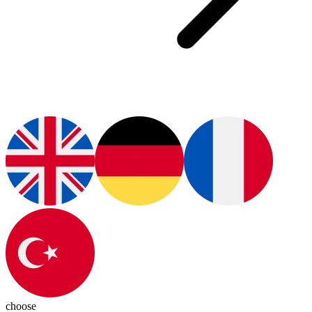
choose