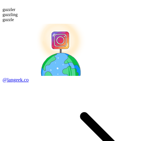
guzzler
guzzling
guzzle
@langeek.co