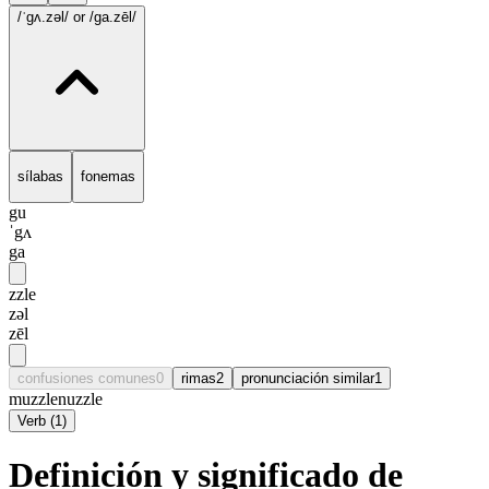
/ˈgʌ.zəl/
or /ga.zēl/
sílabas
fonemas
gu
ˈgʌ
ga
zzle
zəl
zēl
confusiones comunes
0
rimas
2
pronunciación similar
1
muzzle
nuzzle
Verb
(
1
)
Definición y significado de