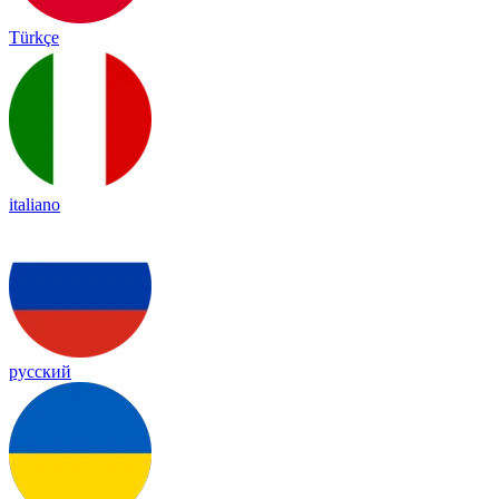
Türkçe
italiano
русский