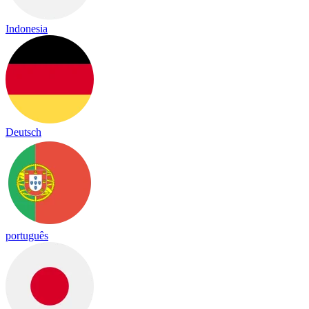
Indonesia
Deutsch
português