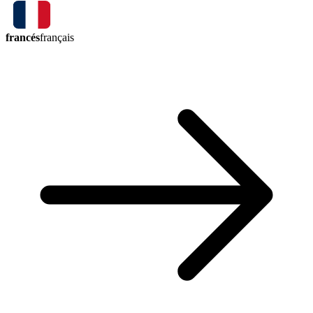
francés
français