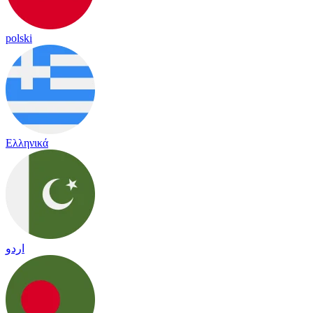
polski
Ελληνικά
اردو