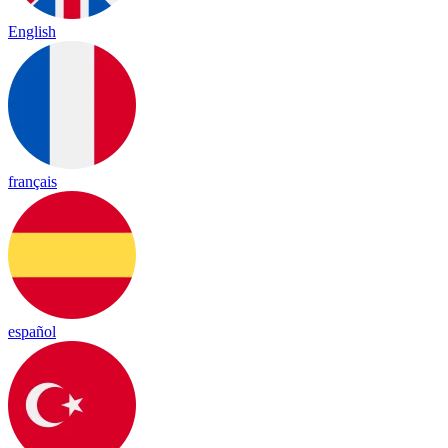
English
français
español