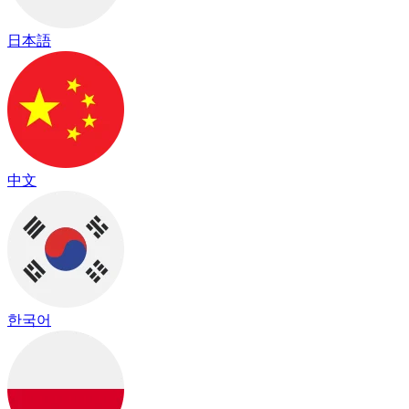
日本語
中文
한국어