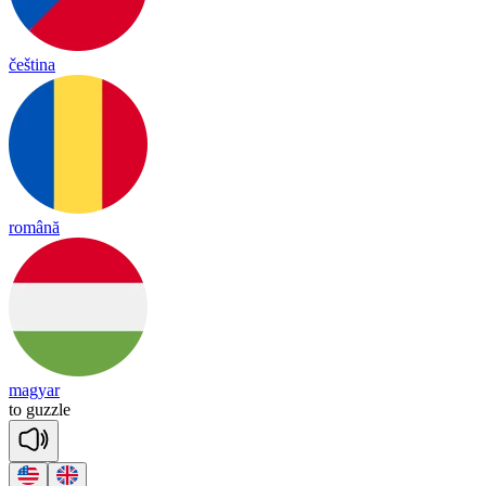
čeština
română
magyar
to
gu
zzle