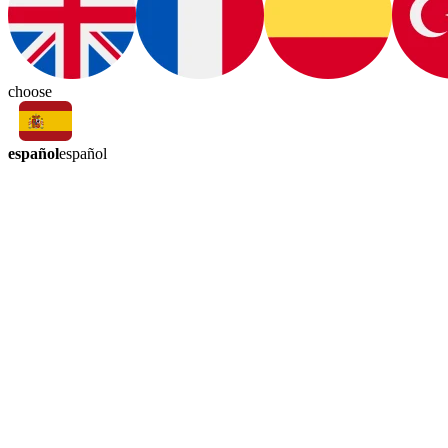
choose
español
español