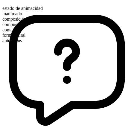
estado de animacidad
inanimado
composición morfológica
compuesto
contable
forma plural
anterooms