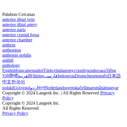
Palabras Cercanas
anterior tibial vein
anterior tibial artery
anterior naris
anterior cranial fossa
anterior chamber
anthem
anthemion
anthemis nobilis
anthill
anthology
English
français
español
Türkçe
italiano
русский
українська
Tiếng
Việt
हिन्दी
العربية
Filipino
فارسی
Indonesia
Deutsch
português
日本語
中文
한국어
polski
Ελληνικά
اردو
বাংলা
Nederlands
svenska
čeština
română
magyar
Copyright © 2024 Langeek Inc. | All Rights Reserved |
Privacy
Policy
Copyright © 2024 Langeek Inc.
All Rights Reserved
Privacy Policy