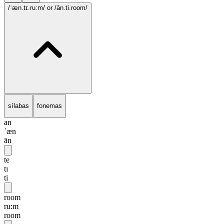
/ˈæn.tɪ.ru:m/
or /ān.ti.room/
sílabas
fonemas
an
ˈæn
ān
te
tɪ
ti
room
ru:m
room