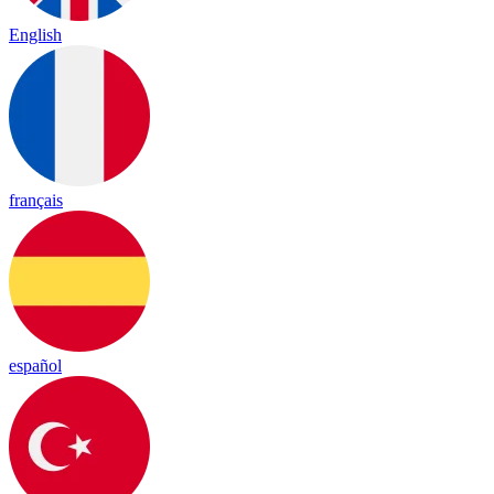
English
français
español