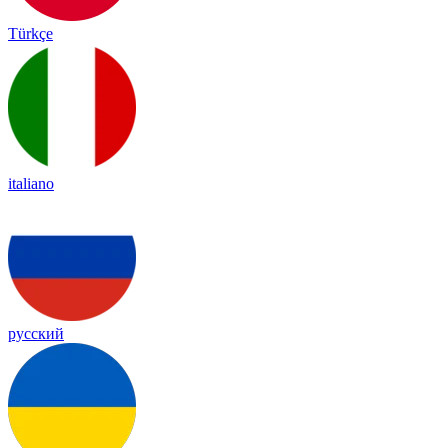
Türkçe
italiano
русский