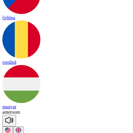
čeština
română
magyar
an
te
room