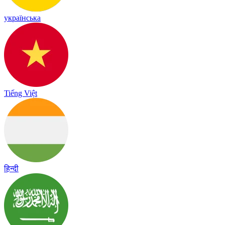
українська
Tiếng Việt
हिन्दी