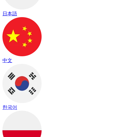
日本語
中文
한국어