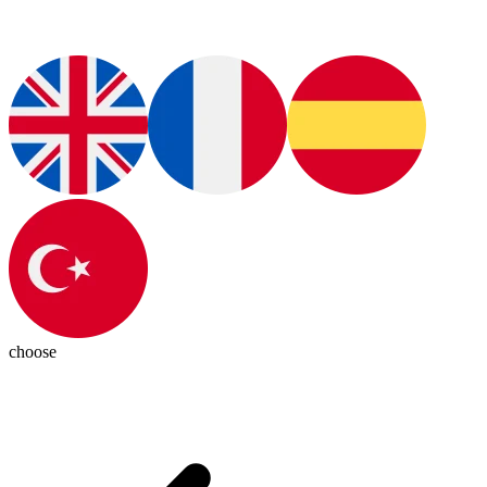
choose