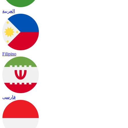
العربية
Filipino
فارسی