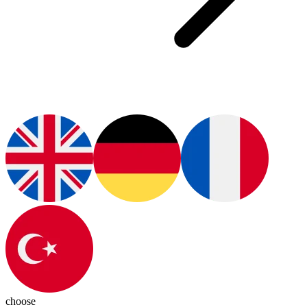
choose