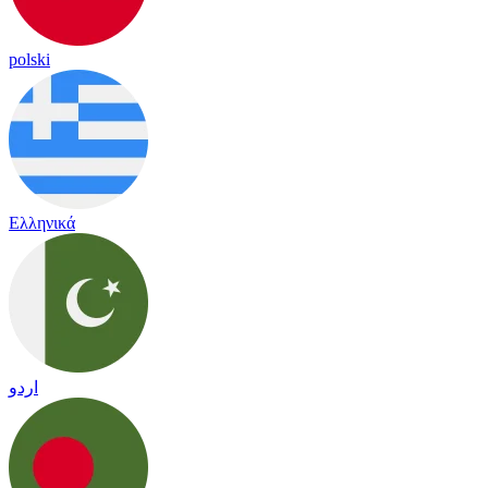
polski
Ελληνικά
اردو