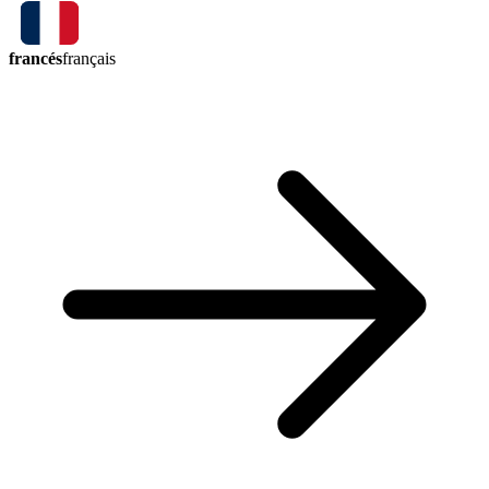
francés
français