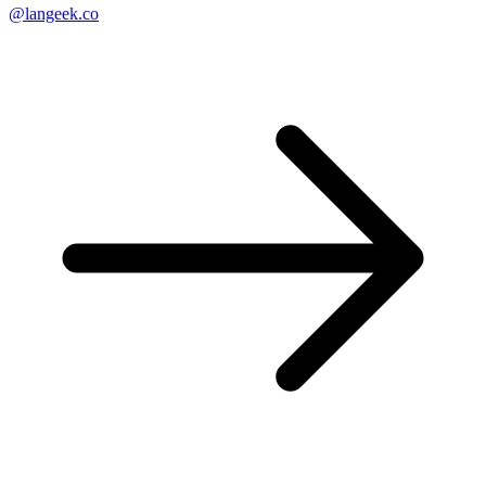
@langeek.co