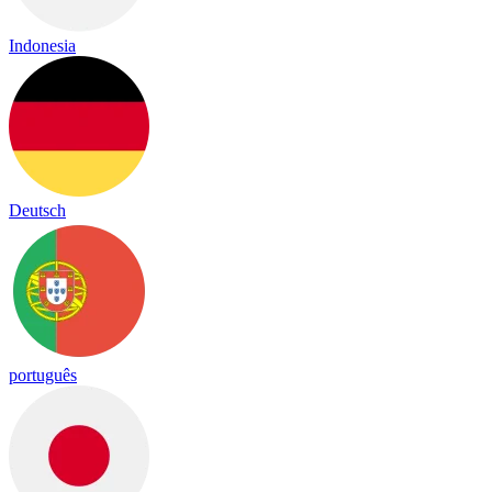
Indonesia
Deutsch
português