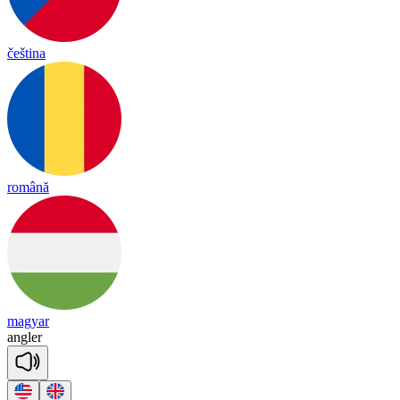
čeština
română
magyar
ang
ler