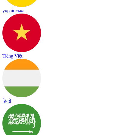
українська
Tiếng Việt
हिन्दी