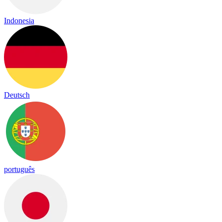
Indonesia
Deutsch
português