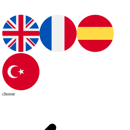
choose