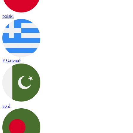
polski
Ελληνικά
اردو