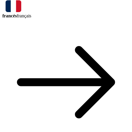
francés
français