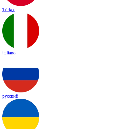
Türkçe
italiano
русский