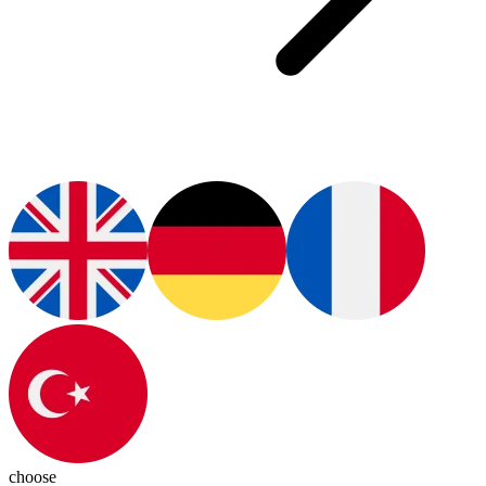
choose