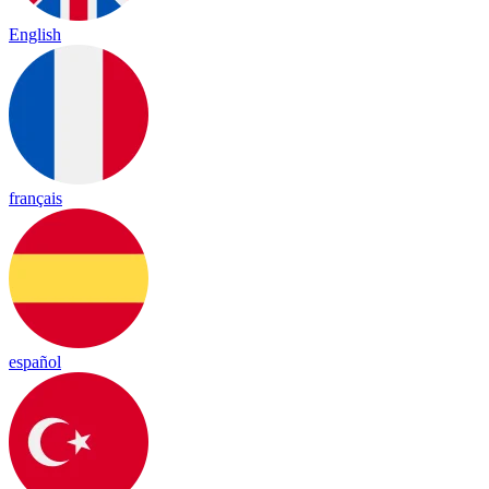
English
français
español