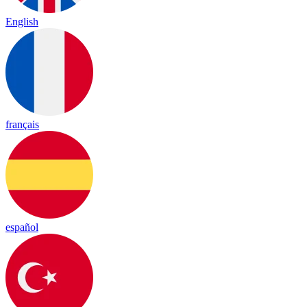
English
français
español