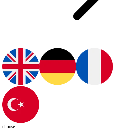
choose