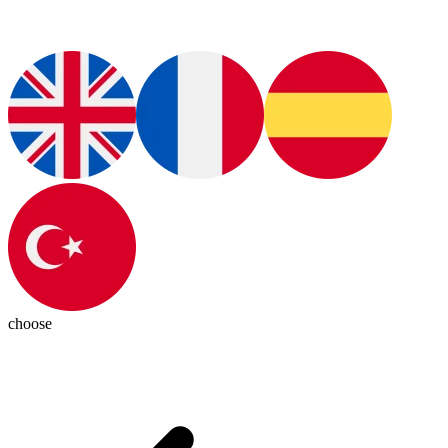
choose