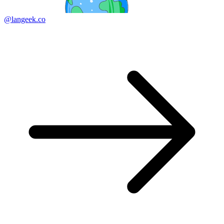
@langeek.co