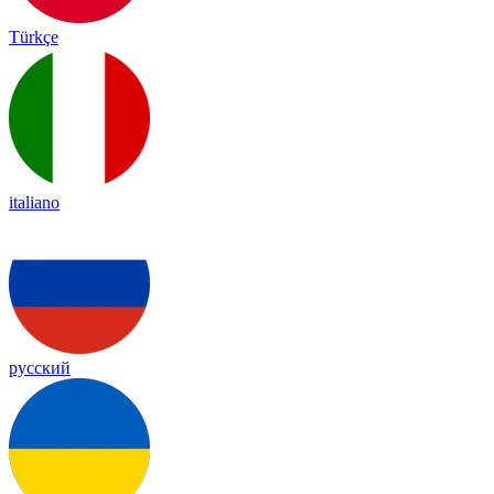
Türkçe
italiano
русский