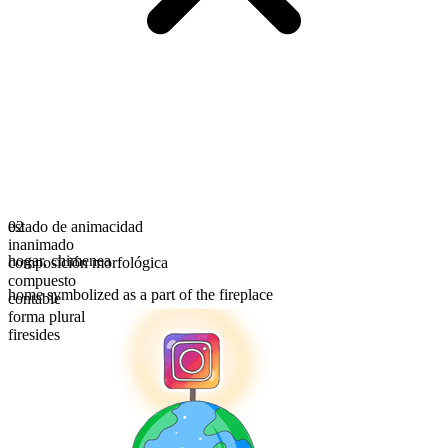
estado de animacidad
02
inanimado
hogar
,
chimenea
composición morfológica
compuesto
home symbolized as a part of the fireplace
contable
forma plural
firesides