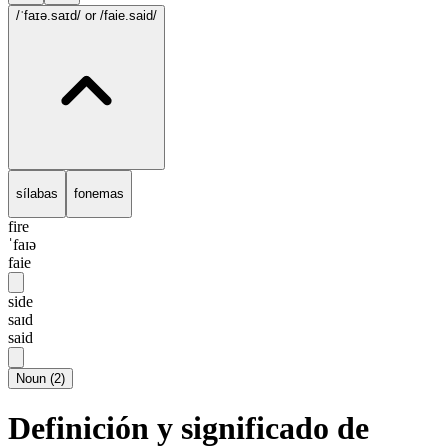
/ˈfaɪə.saɪd/
or /faie.said/
sílabas
fonemas
fire
ˈfaɪə
faie
side
saɪd
said
Noun
(
2
)
Definición y significado de