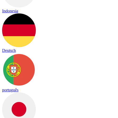
Indonesia
Deutsch
português