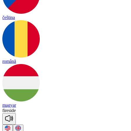
čeština
română
magyar
fire
side