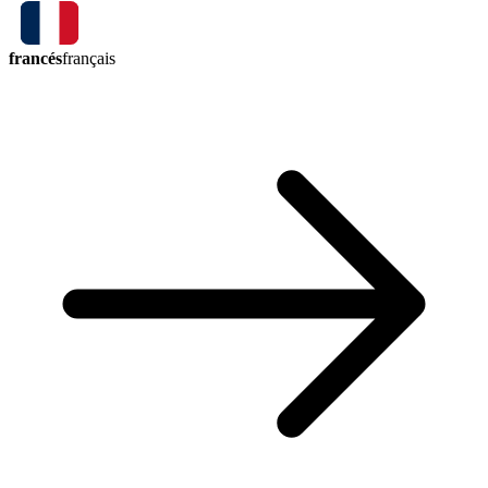
francés
français