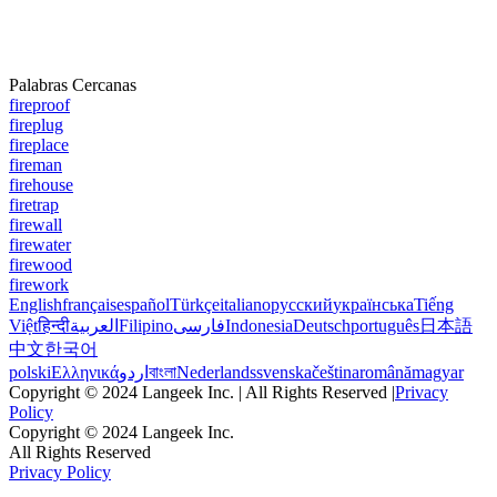
Palabras Cercanas
fireproof
fireplug
fireplace
fireman
firehouse
firetrap
firewall
firewater
firewood
firework
English
français
español
Türkçe
italiano
русский
українська
Tiếng
Việt
हिन्दी
العربية
Filipino
فارسی
Indonesia
Deutsch
português
日本語
中文
한국어
polski
Ελληνικά
اردو
বাংলা
Nederlands
svenska
čeština
română
magyar
Copyright © 2024 Langeek Inc. | All Rights Reserved |
Privacy
Policy
Copyright © 2024 Langeek Inc.
All Rights Reserved
Privacy Policy