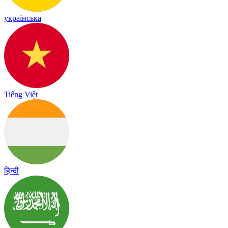
українська
Tiếng Việt
हिन्दी