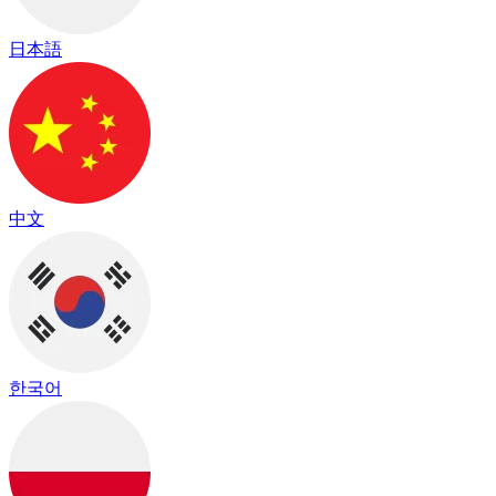
日本語
中文
한국어