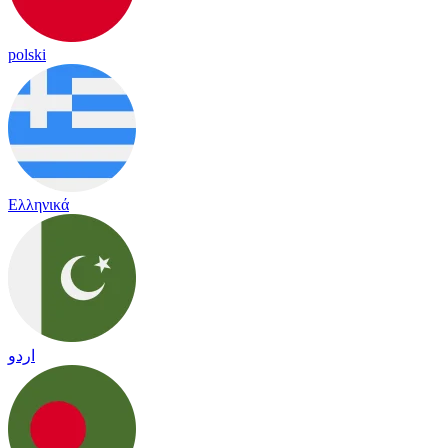
polski
Ελληνικά
اردو