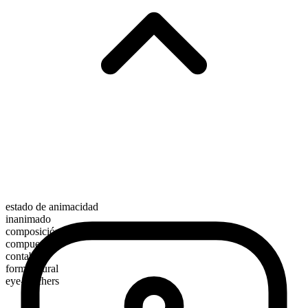
estado de animacidad
inanimado
composición morfológica
compuesto
contable
forma plural
eye-catchers