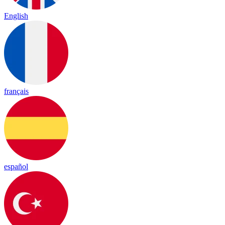
English
français
español