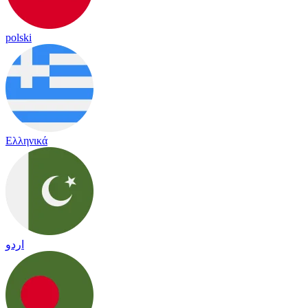
polski
Ελληνικά
اردو