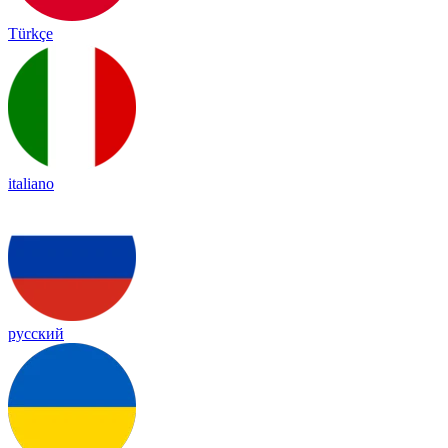
Türkçe
italiano
русский