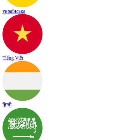
українська
Tiếng Việt
हिन्दी