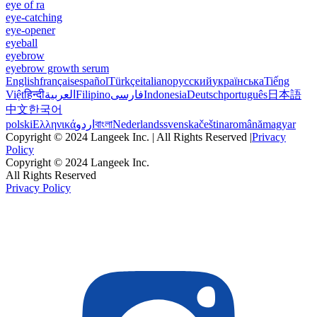
eye of ra
eye-catching
eye-opener
eyeball
eyebrow
eyebrow growth serum
English
français
español
Türkçe
italiano
русский
українська
Tiếng
Việt
हिन्दी
العربية
Filipino
فارسی
Indonesia
Deutsch
português
日本語
中文
한국어
polski
Ελληνικά
اردو
বাংলা
Nederlands
svenska
čeština
română
magyar
Copyright © 2024 Langeek Inc. | All Rights Reserved |
Privacy
Policy
Copyright © 2024 Langeek Inc.
All Rights Reserved
Privacy Policy