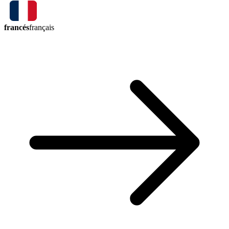
francés
français