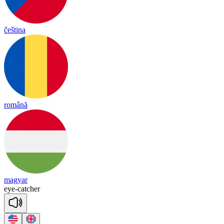
čeština
română
magyar
eye
-
cat
cher