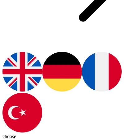
choose