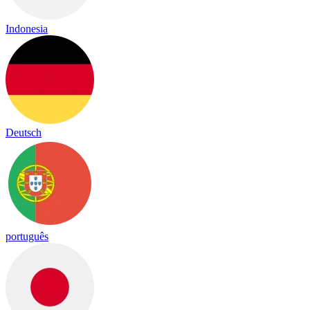
Indonesia
Deutsch
português