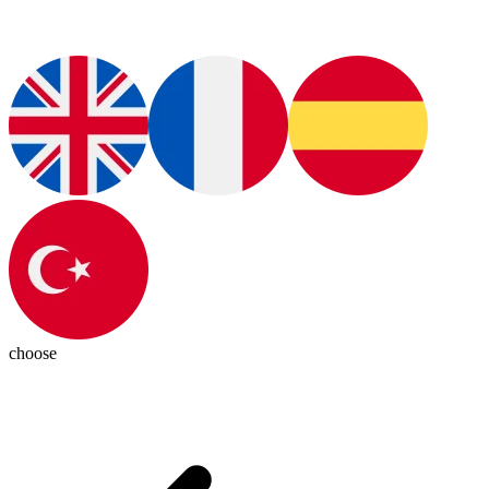
choose