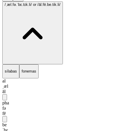
/ˌæl.fə.ˈbɛ.tɪk.li/
or /āl.fē.be.tik.li/
sílabas
fonemas
al
ˌæl
āl
pha
fə
fē
be
ˈbɛ