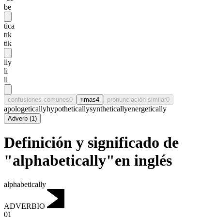
be
tica
tɪk
tik
lly
li
li
confusiones comunes
0
rimas
4
pronunciación similar
0
apologetically
hypothetically
synthetically
energetically
Adverb
(
1
)
Definición y significado de
"alphabetically"en inglés
alphabetically
ADVERBIO
01