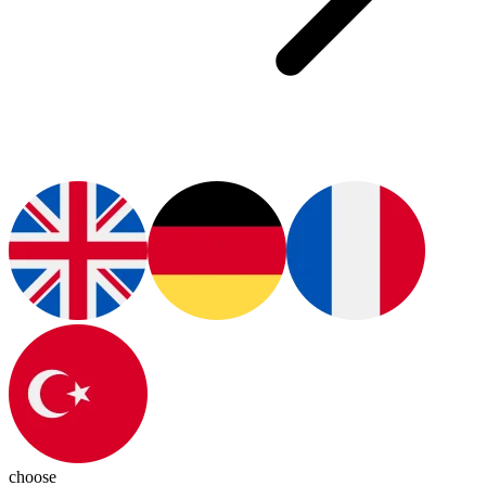
choose