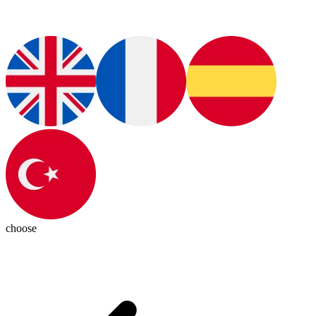
choose