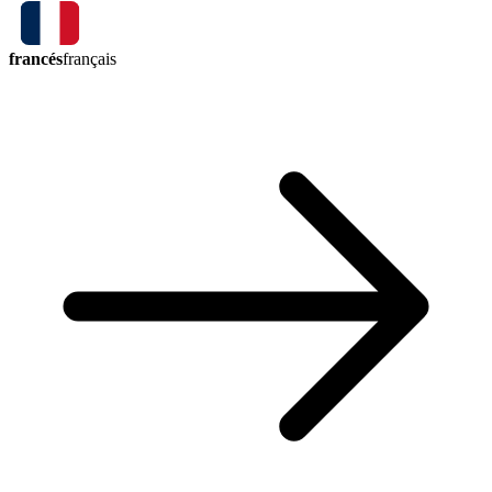
francés
français