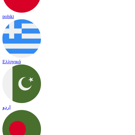
polski
Ελληνικά
اردو