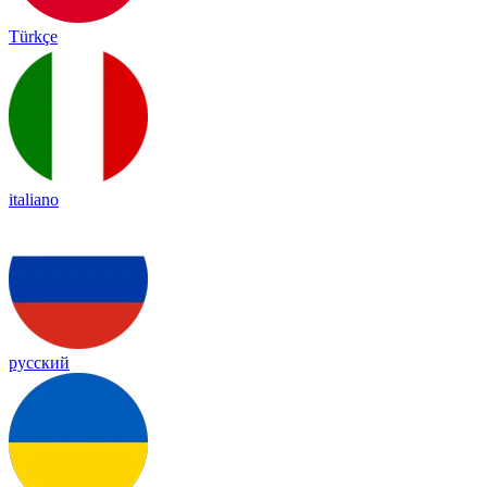
Türkçe
italiano
русский