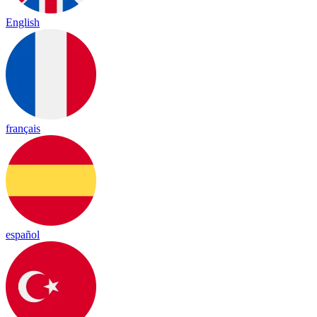
English
français
español