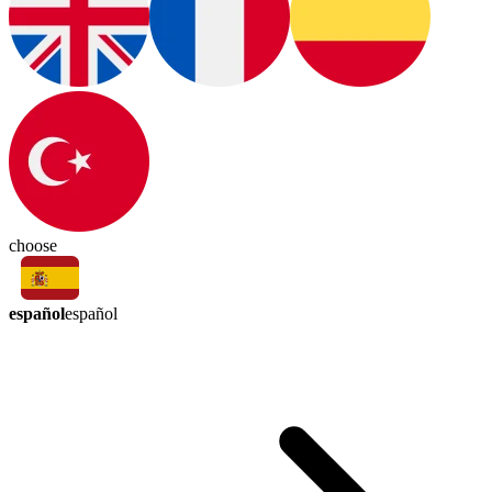
choose
español
español