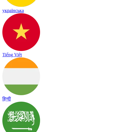
українська
Tiếng Việt
हिन्दी