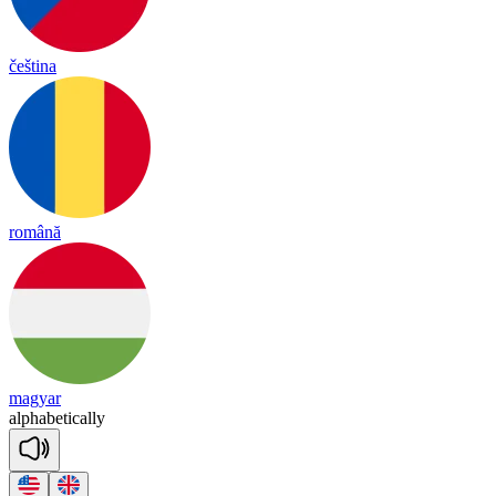
čeština
română
magyar
al
pha
be
tica
lly