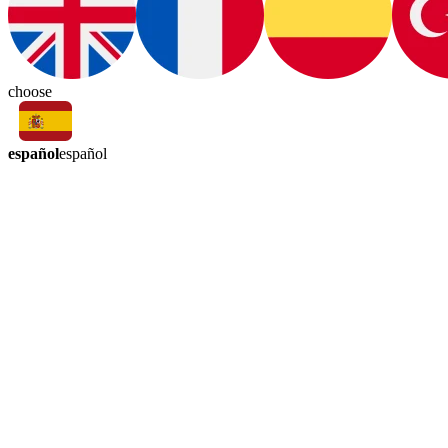
choose
español
español