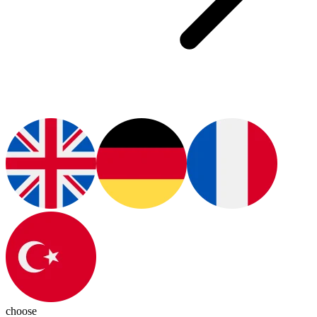
choose