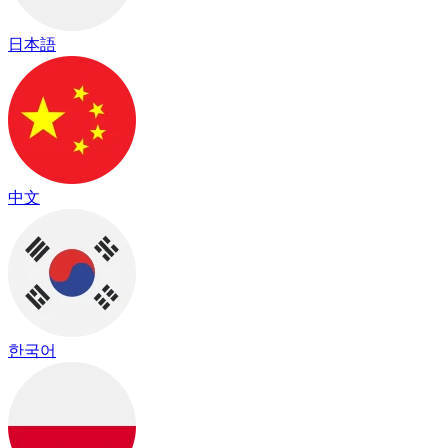
日本語
中文
한국어