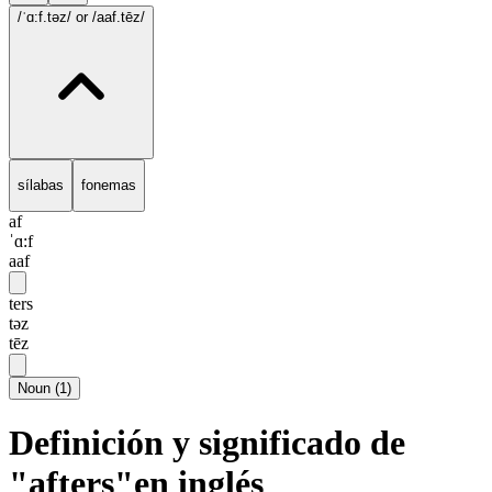
/ˈɑ:f.təz/
or /aaf.tēz/
sílabas
fonemas
af
ˈɑ:f
aaf
ters
təz
tēz
Noun
(
1
)
Definición y significado de
"afters"en inglés