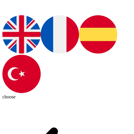
choose