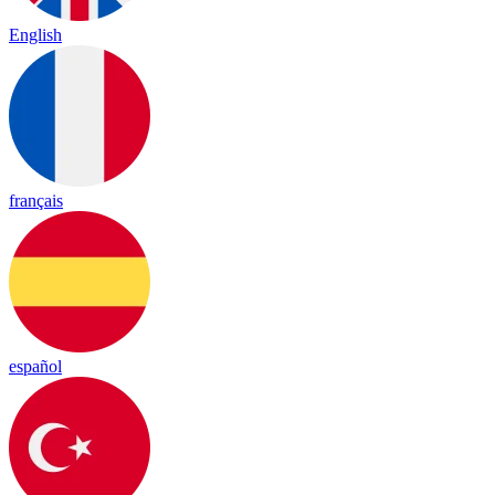
English
français
español