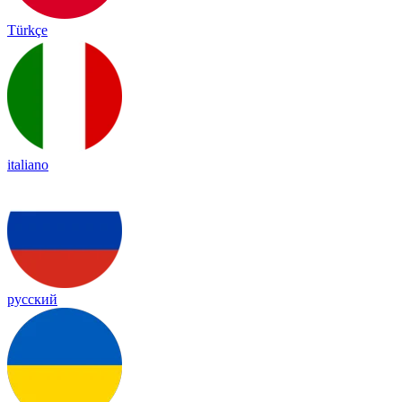
Türkçe
italiano
русский