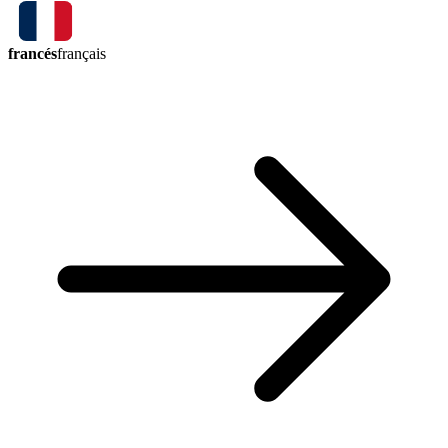
francés
français