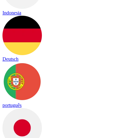
Indonesia
Deutsch
português