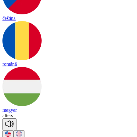
čeština
română
magyar
af
ters