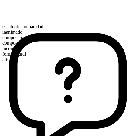
estado de animacidad
inanimado
composición morfológica
compuesto
incontable
forma plural
afters