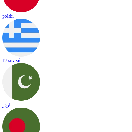
polski
Ελληνικά
اردو