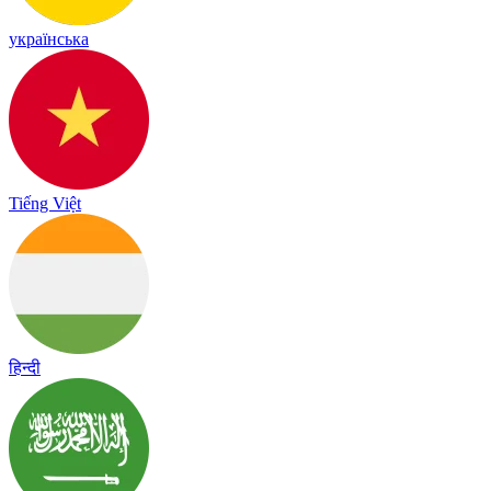
українська
Tiếng Việt
हिन्दी