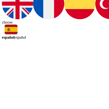
choose
español
español