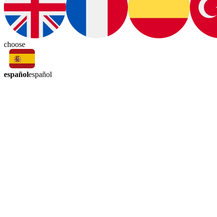
choose
español
español