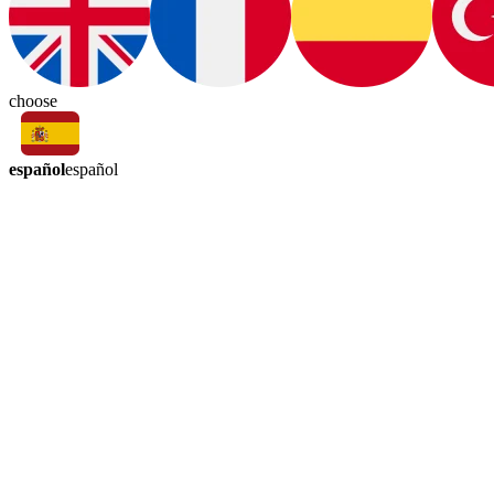
choose
español
español