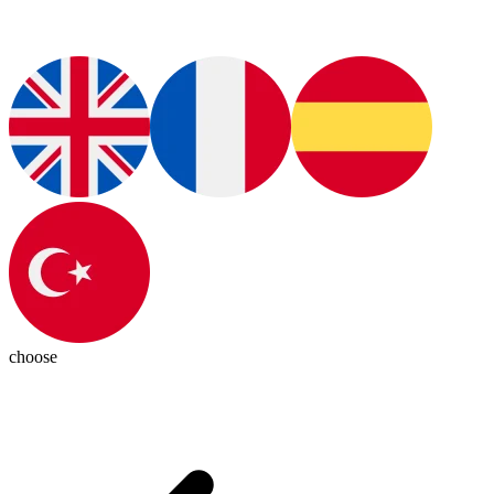
choose