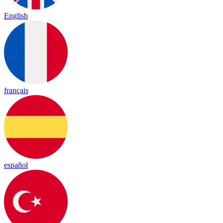
English
français
español