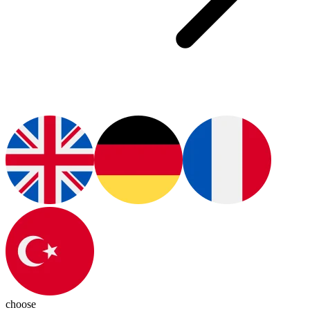
choose