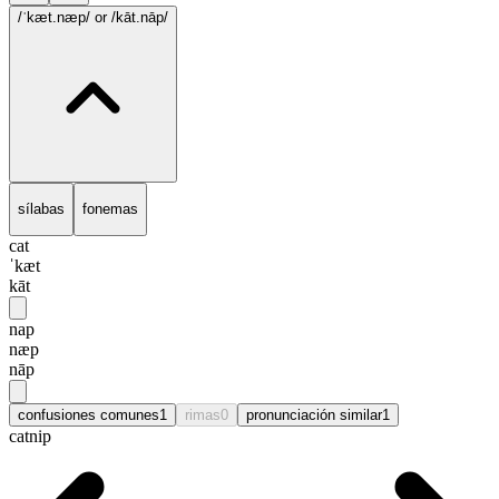
/ˈkæt.næp/
or /kāt.nāp/
sílabas
fonemas
cat
ˈkæt
kāt
nap
næp
nāp
confusiones comunes
1
rimas
0
pronunciación similar
1
catnip