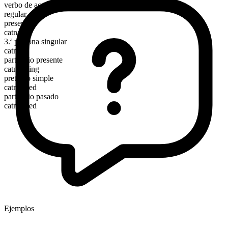
verbo de acción
regular
presente
catnap
3.ª persona singular
catnaps
participio presente
catnapping
pretérito simple
catnapped
participio pasado
catnapped
Ejemplos