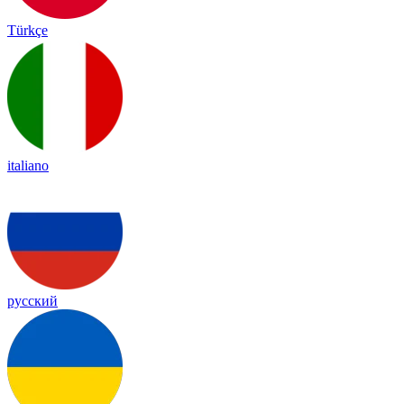
Türkçe
italiano
русский