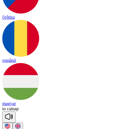
čeština
română
magyar
to
cat
nap