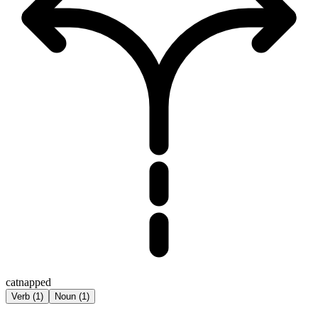
catnapped
Verb
(
1
)
Noun
(
1
)