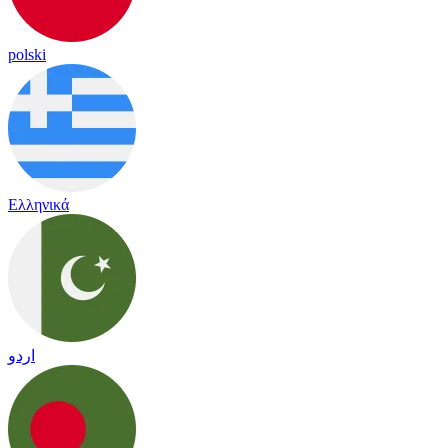
polski
Ελληνικά
اردو