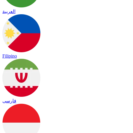
العربية
Filipino
فارسی