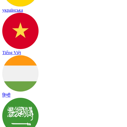
українська
Tiếng Việt
हिन्दी