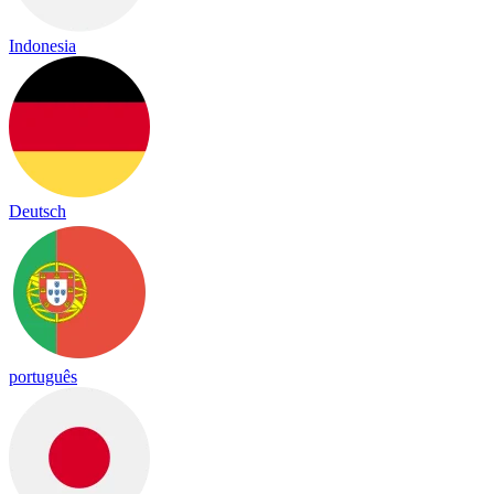
Indonesia
Deutsch
português