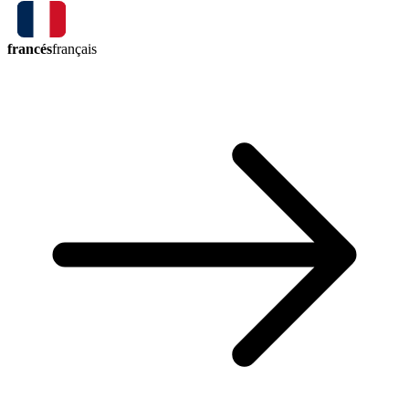
francés
français