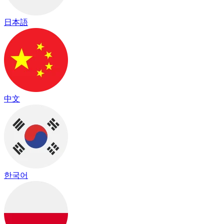
日本語
中文
한국어