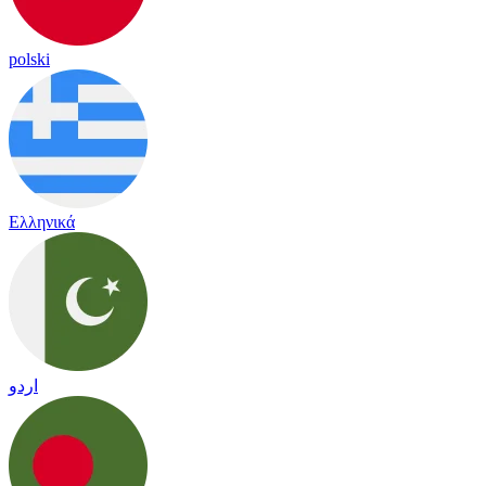
polski
Ελληνικά
اردو