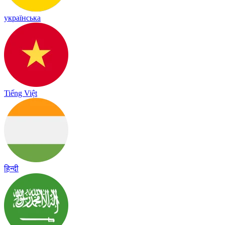
українська
Tiếng Việt
हिन्दी