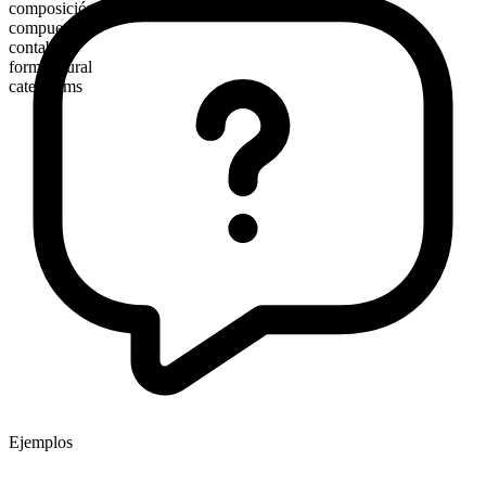
composición morfológica
compuesto
contable
forma plural
catechisms
Ejemplos