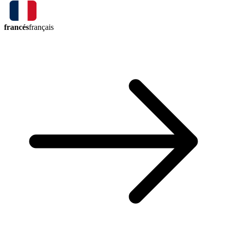
francés
français