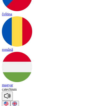
čeština
română
magyar
ca
te
chi
sm