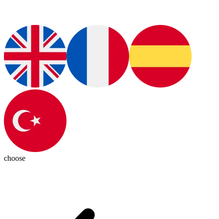
choose