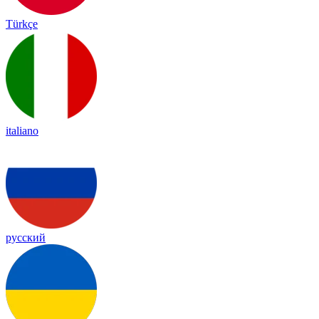
Türkçe
italiano
русский