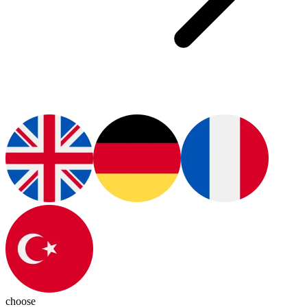
choose