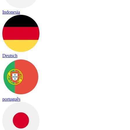
Indonesia
Deutsch
português