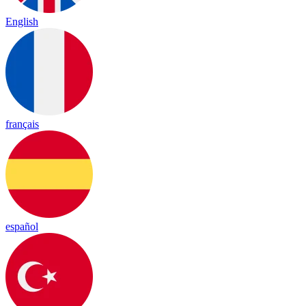
English
français
español