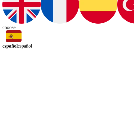
choose
español
español