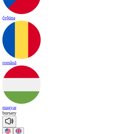
čeština
română
magyar
bur
sa
ry