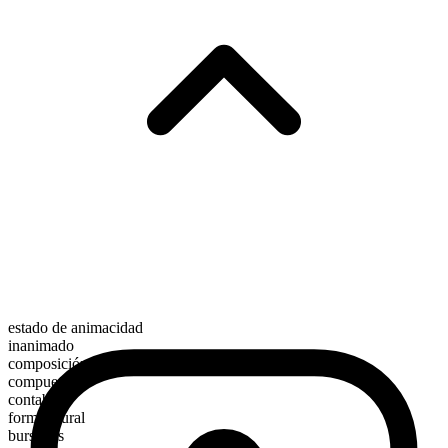
estado de animacidad
inanimado
composición morfológica
compuesto
contable
forma plural
bursaries