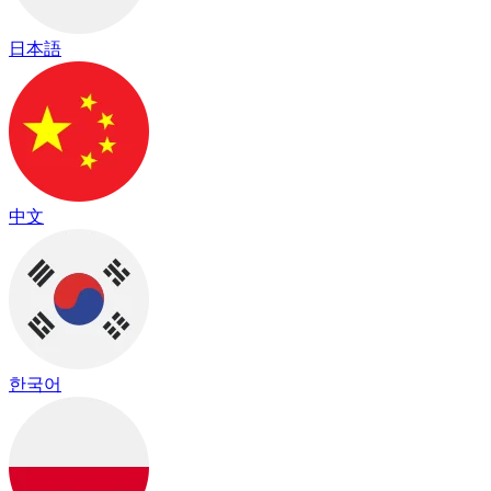
日本語
中文
한국어