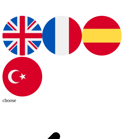
choose