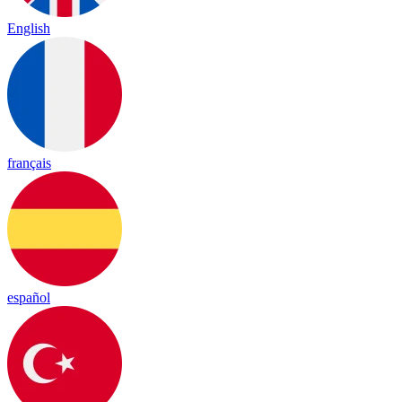
English
français
español