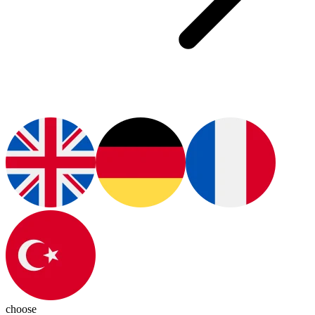
choose