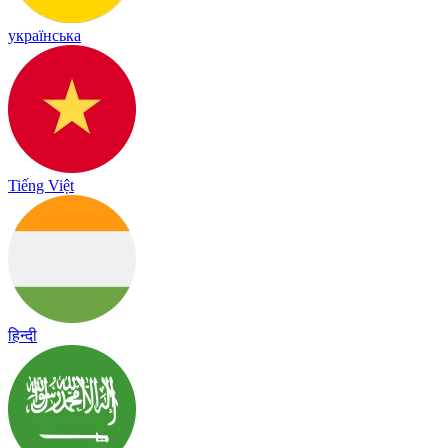
українська
Tiếng Việt
हिन्दी