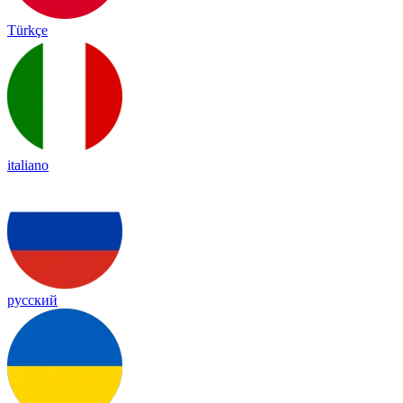
Türkçe
italiano
русский