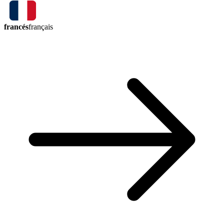
francés
français