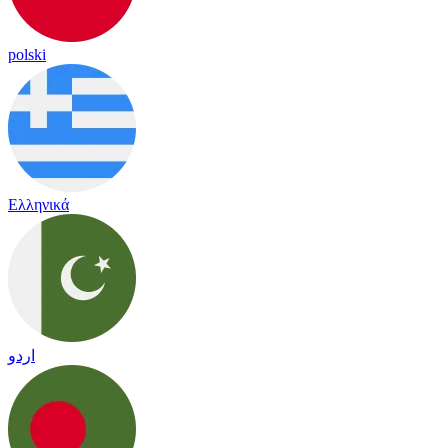
polski
Ελληνικά
اردو