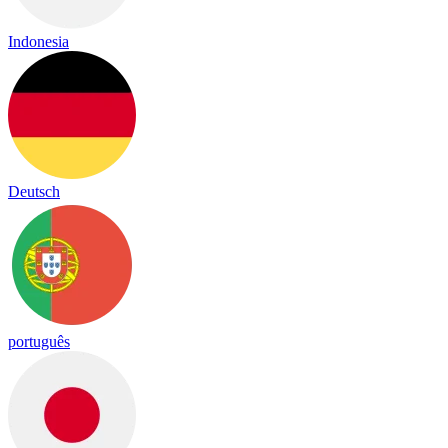
Indonesia
Deutsch
português