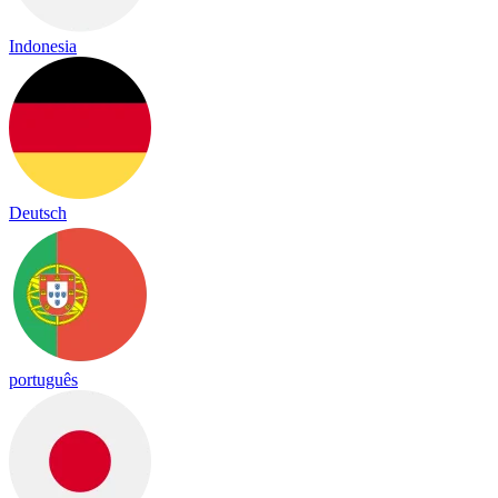
Indonesia
Deutsch
português