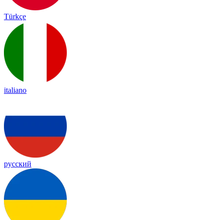
Türkçe
italiano
русский