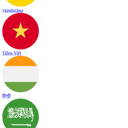
українська
Tiếng Việt
हिन्दी