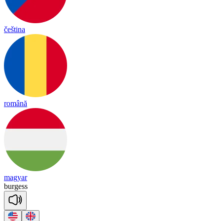
čeština
română
magyar
burgess