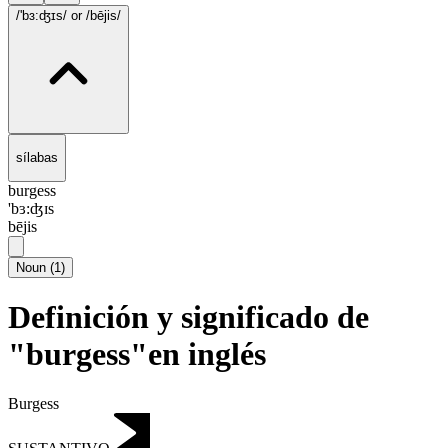
/'bɜ:ʤɪs/
or /bējis/
sílabas
burgess
'bɜ:ʤɪs
bējis
Noun
(
1
)
Definición y significado de
"burgess"en inglés
Burgess
SUSTANTIVO