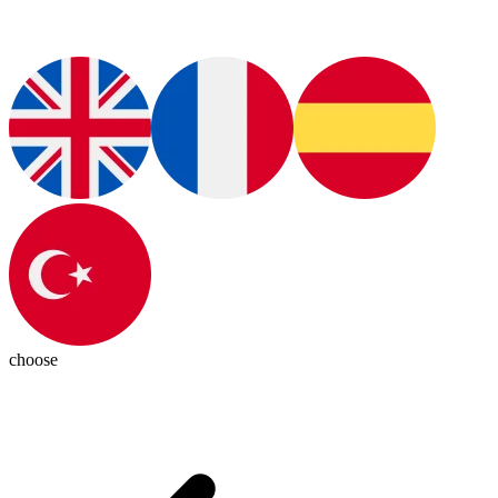
choose