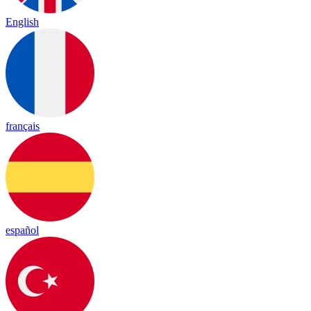
English
français
español