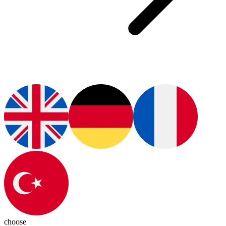
choose