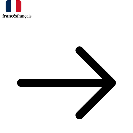
francés
français