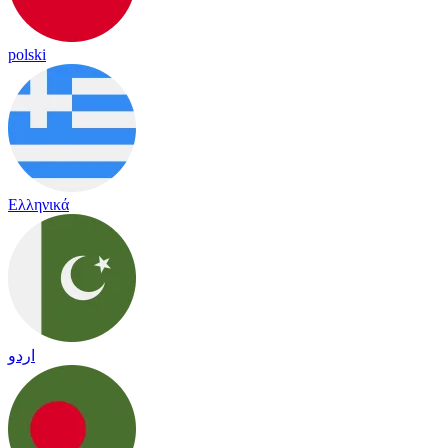
polski
Ελληνικά
اردو