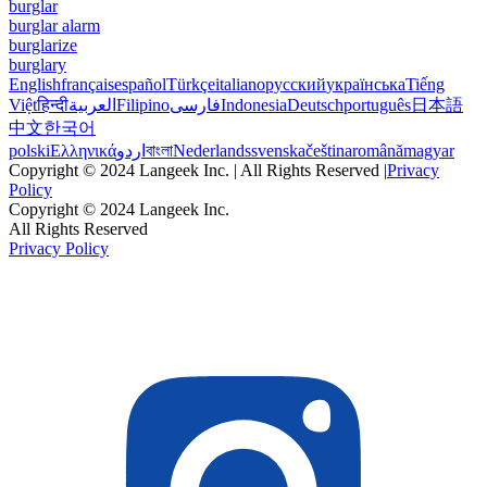
burglar
burglar alarm
burglarize
burglary
English
français
español
Türkçe
italiano
русский
українська
Tiếng
Việt
हिन्दी
العربية
Filipino
فارسی
Indonesia
Deutsch
português
日本語
中文
한국어
polski
Ελληνικά
اردو
বাংলা
Nederlands
svenska
čeština
română
magyar
Copyright © 2024 Langeek Inc. | All Rights Reserved |
Privacy
Policy
Copyright © 2024 Langeek Inc.
All Rights Reserved
Privacy Policy