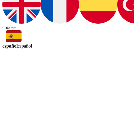
choose
español
español