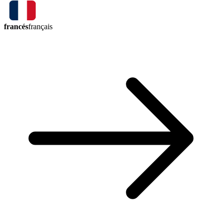
francés
français