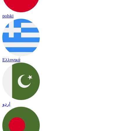
polski
Ελληνικά
اردو