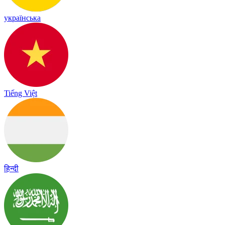
українська
Tiếng Việt
हिन्दी