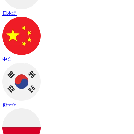
日本語
中文
한국어