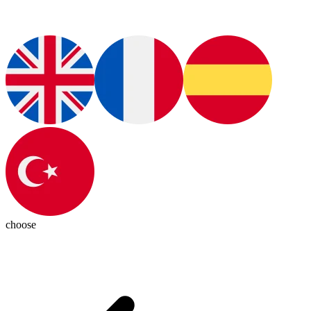
choose