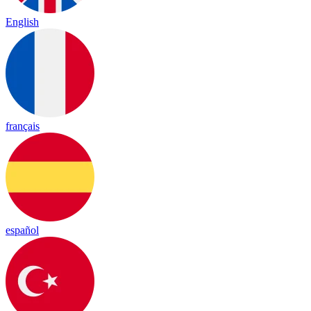
English
français
español