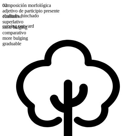
composición morfológica
02
adjetivo de participio presente
abultado
,
hinchado
cualitativo
superlativo
curving outward
most bulging
comparativo
more bulging
graduable