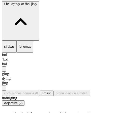
/ˈbʌl.ʤɪng/
or /bal.jing/
sílabas
fonemas
bul
ˈbʌl
bal
ging
ʤɪng
jing
confusiones comunes
0
rimas
1
pronunciación similar
0
indulging
Adjective
(
2
)