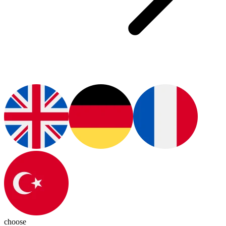
choose