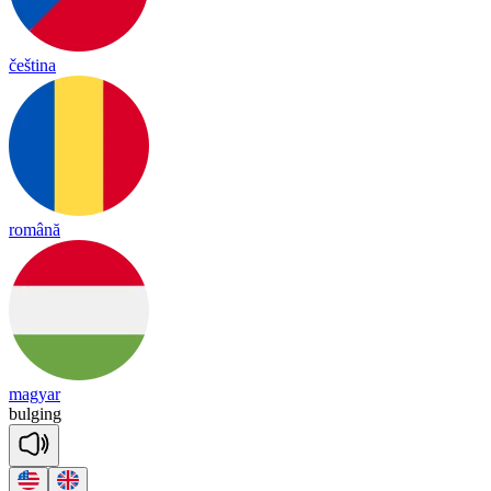
čeština
română
magyar
bul
ging