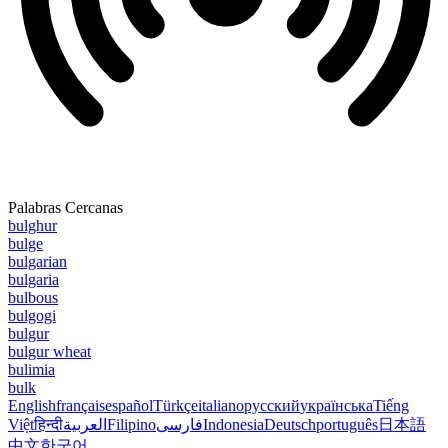
Palabras Cercanas
bulghur
bulge
bulgarian
bulgaria
bulbous
bulgogi
bulgur
bulgur wheat
bulimia
bulk
English
français
español
Türkçe
italiano
русский
українська
Tiếng
Việt
हिन्दी
العربية
Filipino
فارسی
Indonesia
Deutsch
português
日本語
中文
한국어