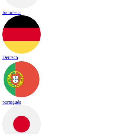
Indonesia
Deutsch
português