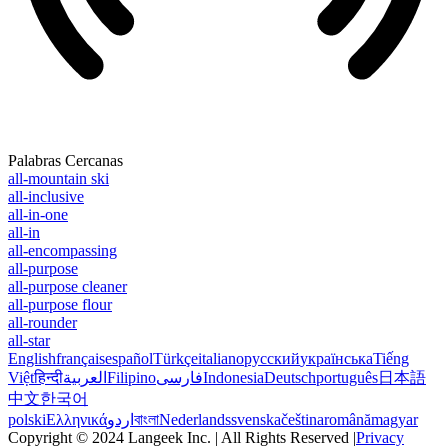
Palabras Cercanas
all-mountain ski
all-inclusive
all-in-one
all-in
all-encompassing
all-purpose
all-purpose cleaner
all-purpose flour
all-rounder
all-star
English
français
español
Türkçe
italiano
русский
українська
Tiếng
Việt
हिन्दी
العربية
Filipino
فارسی
Indonesia
Deutsch
português
日本語
中文
한국어
polski
Ελληνικά
اردو
বাংলা
Nederlands
svenska
čeština
română
magyar
Copyright © 2024 Langeek Inc. | All Rights Reserved |
Privacy