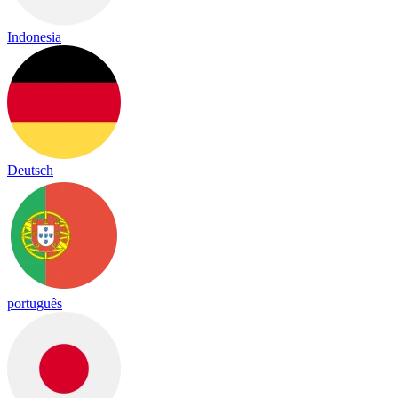
Indonesia
Deutsch
português