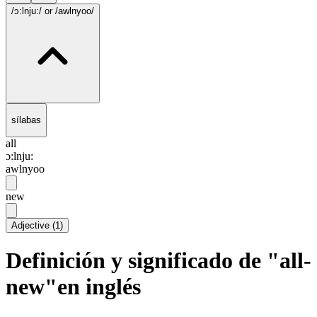
/ɔ:lnju:/
or /awlnyoo/
sílabas
all
ɔ:lnju:
awlnyoo
new
Adjective
(
1
)
Definición y significado de "all-
new"en inglés