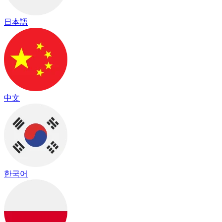
日本語
中文
한국어