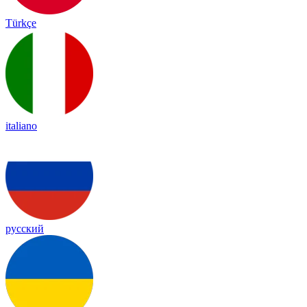
Türkçe
italiano
русский