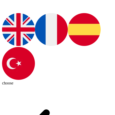
choose