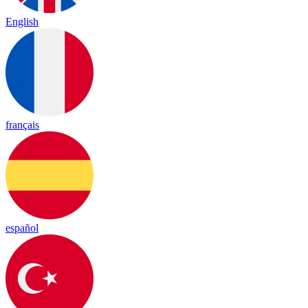
English
français
español