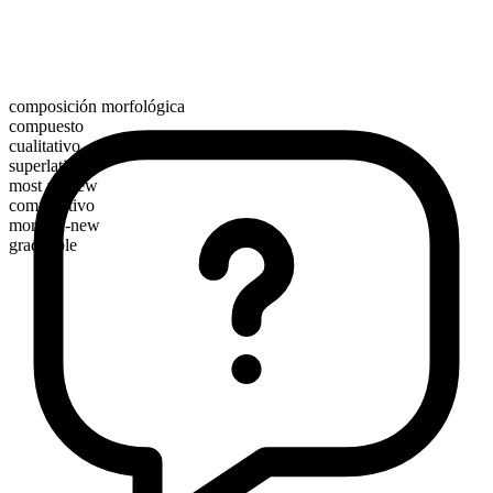
composición morfológica
compuesto
cualitativo
superlativo
most all-new
comparativo
more all-new
graduable