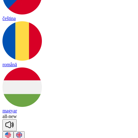
čeština
română
magyar
all
-
new