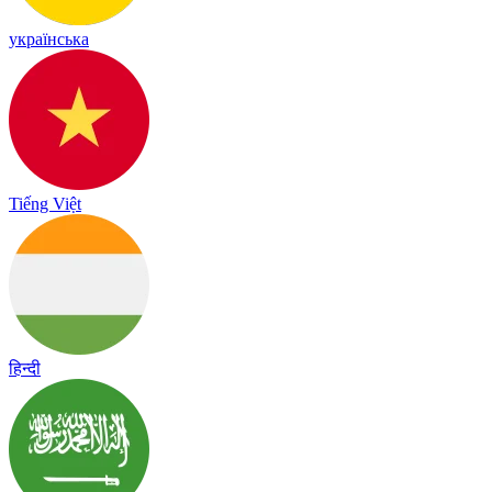
українська
Tiếng Việt
हिन्दी