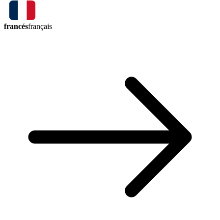
francés
français