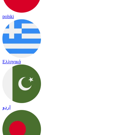
polski
Ελληνικά
اردو