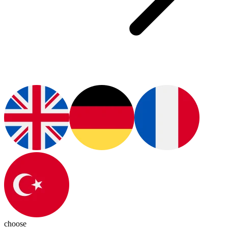
choose