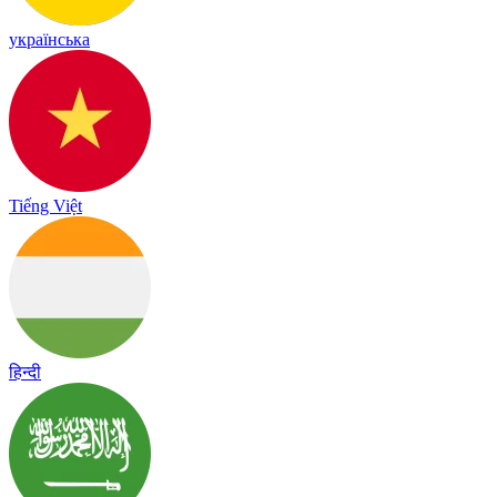
українська
Tiếng Việt
हिन्दी