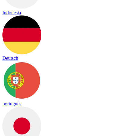
Indonesia
Deutsch
português