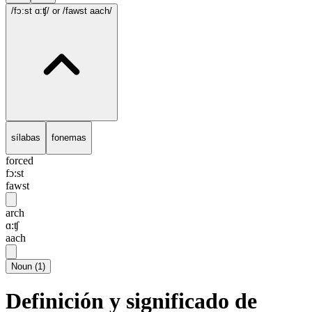
/fɔ:st ɑ:ʧ/
or /fawst aach/
sílabas
fonemas
forced
fɔ:st
fawst
arch
ɑ:ʧ
aach
Noun
(
1
)
Definición y significado de