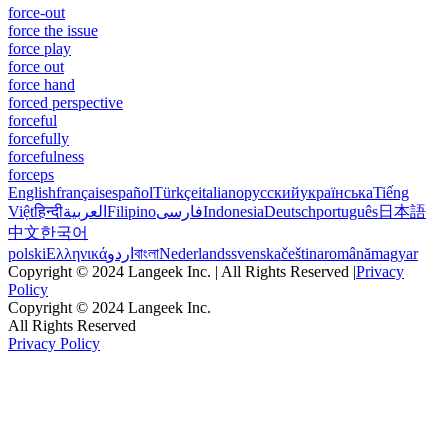
force-out
force the issue
force play
force out
force hand
forced perspective
forceful
forcefully
forcefulness
forceps
English
français
español
Türkçe
italiano
русский
українська
Tiếng
Việt
हिन्दी
العربية
Filipino
فارسی
Indonesia
Deutsch
português
日本語
中文
한국어
polski
Ελληνικά
اردو
বাংলা
Nederlands
svenska
čeština
română
magyar
Copyright © 2024 Langeek Inc. | All Rights Reserved |
Privacy
Policy
Copyright © 2024 Langeek Inc.
All Rights Reserved
Privacy Policy