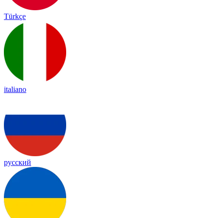
Türkçe
italiano
русский