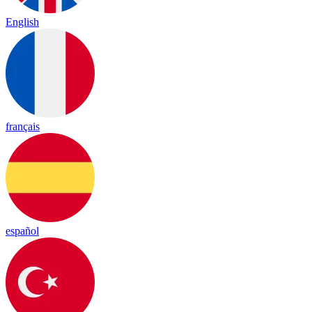
English
français
español