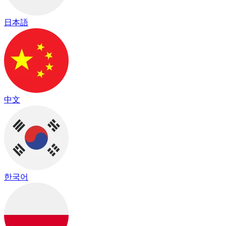
日本語
中文
한국어