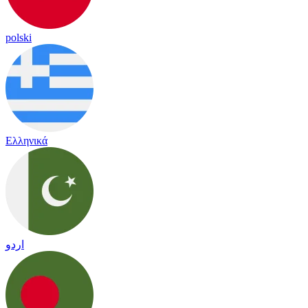
polski
Ελληνικά
اردو