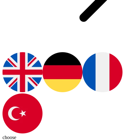
choose