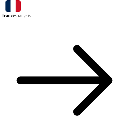
francés
français