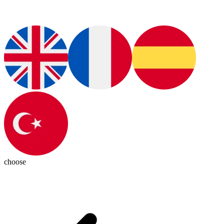
choose