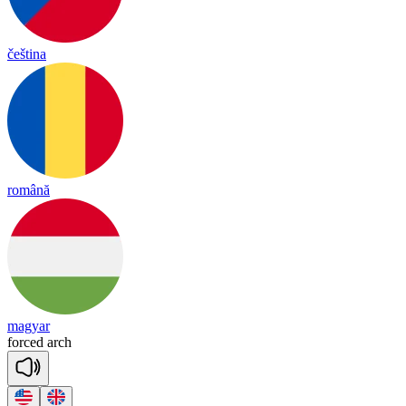
čeština
română
magyar
forced
arch