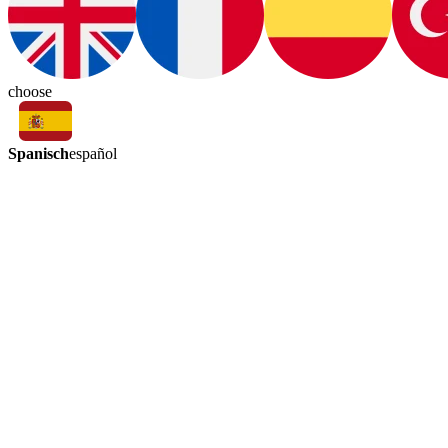
choose
Spanisch
español