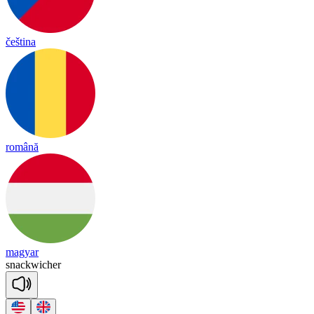
čeština
română
magyar
snack
wi
cher