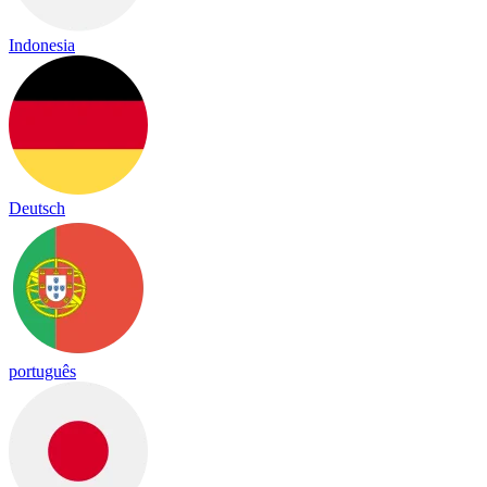
Indonesia
Deutsch
português