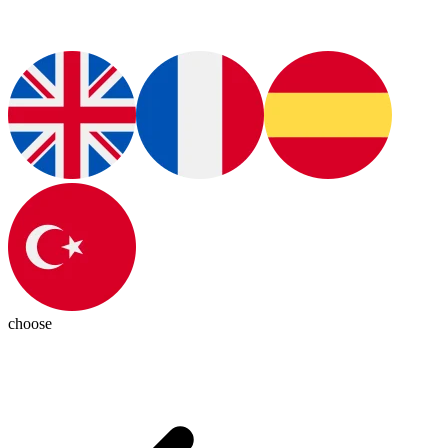
choose