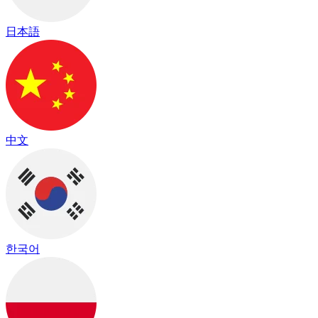
日本語
中文
한국어