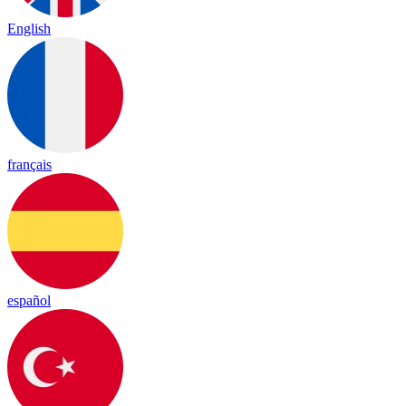
English
français
español