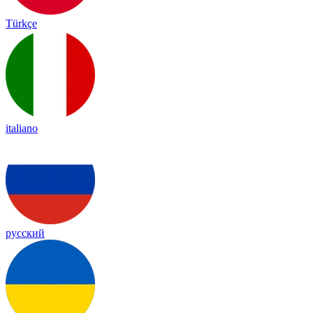
Türkçe
italiano
русский