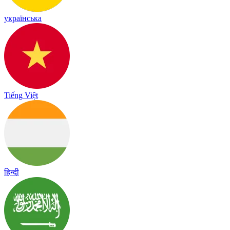
українська
Tiếng Việt
हिन्दी