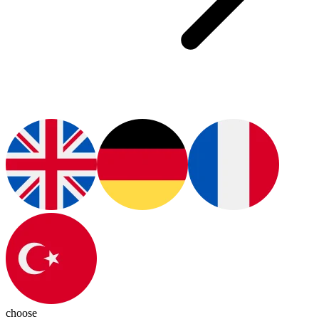
choose