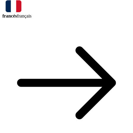
francés
français