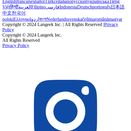
English
français
español
Türkçe
italiano
русский
українська
Tiếng
Việt
हिन्दी
العربية
Filipino
فارسی
Indonesia
Deutsch
português
日本語
中文
한국어
polski
Ελληνικά
اردو
বাংলা
Nederlands
svenska
čeština
română
magyar
Copyright © 2024 Langeek Inc. | All Rights Reserved |
Privacy
Policy
Copyright © 2024 Langeek Inc.
All Rights Reserved
Privacy Policy