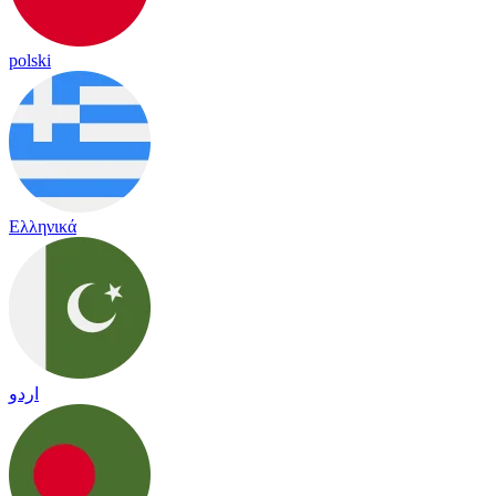
polski
Ελληνικά
اردو