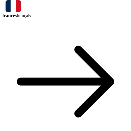
francés
français