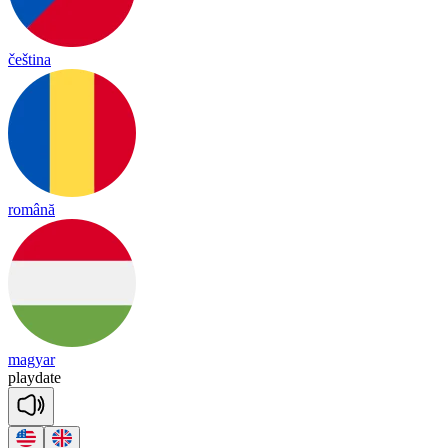
čeština
română
magyar
play
date