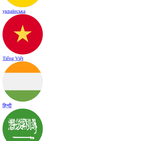
українська
Tiếng Việt
हिन्दी