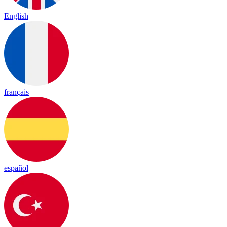
English
français
español