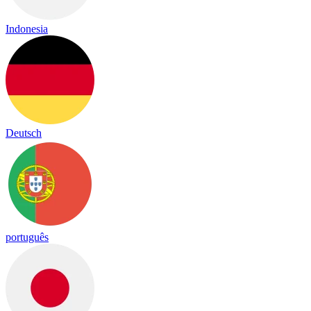
Indonesia
Deutsch
português