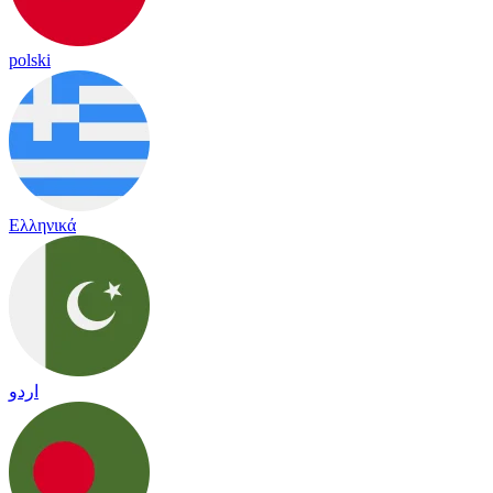
polski
Ελληνικά
اردو