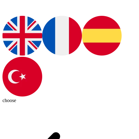
choose