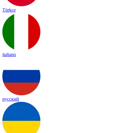
Türkçe
italiano
русский