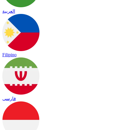
العربية
Filipino
فارسی