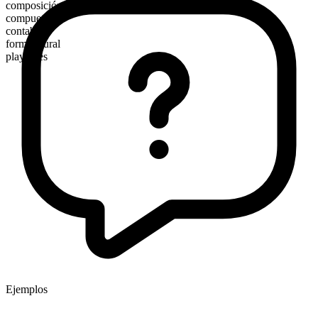
composición morfológica
compuesto
contable
forma plural
playdates
Ejemplos