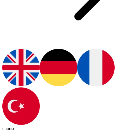
choose