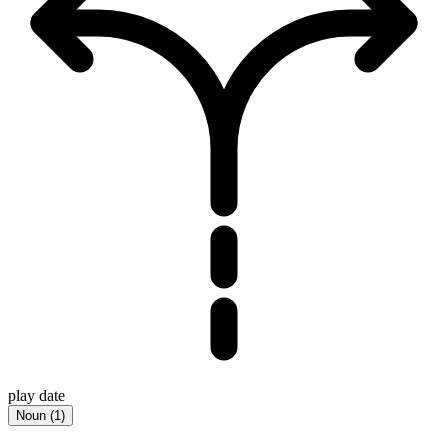
play date
Noun
(
1
)