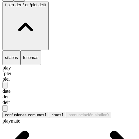
/ˈpleɪ.deɪt/
or /plei.deit/
sílabas
fonemas
play
ˈpleɪ
plei
date
deɪt
deit
confusiones comunes
1
rimas
1
pronunciación similar
0
playmate