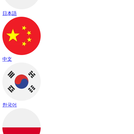
日本語
中文
한국어