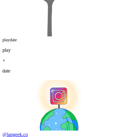
playdate
play
+
date
@langeek.co