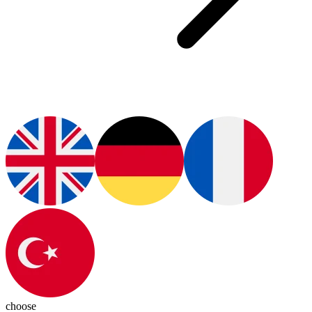
choose