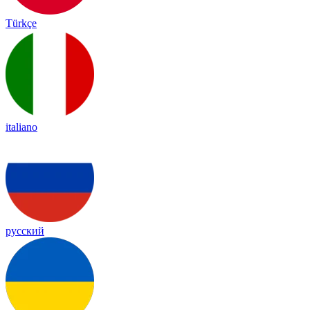
Türkçe
italiano
русский