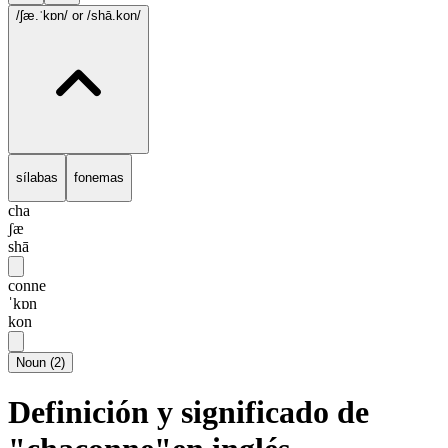
/ʃæ.ˈkɒn/
or /shā.kon/
sílabas
fonemas
cha
ʃæ
shā
conne
ˈkɒn
kon
Noun
(
2
)
Definición y significado de