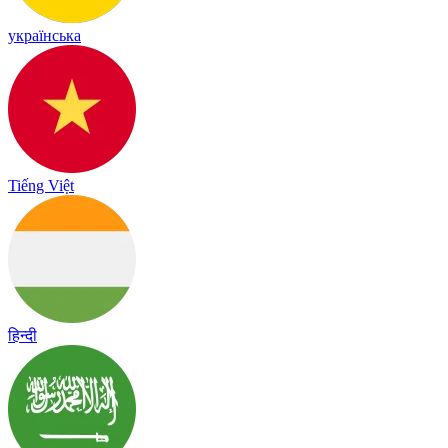
українська
Tiếng Việt
हिन्दी