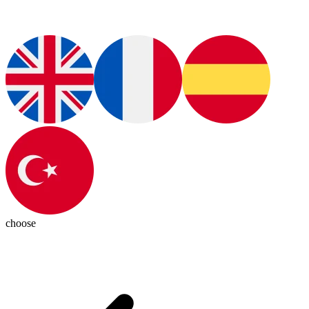
choose