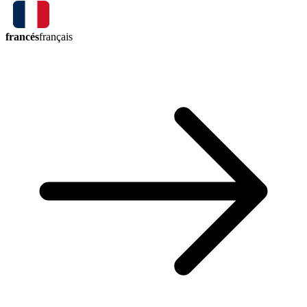
francés
français