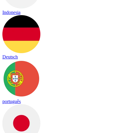
Indonesia
Deutsch
português