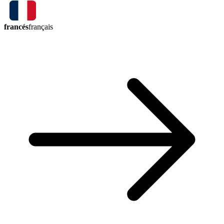
francés
français