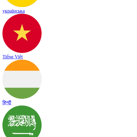
українська
Tiếng Việt
हिन्दी