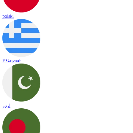
polski
Ελληνικά
اردو