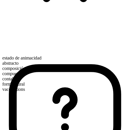
estado de animacidad
abstracto
composición morfológica
compuesto
contable
forma plural
vaccinations