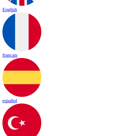
English
français
español