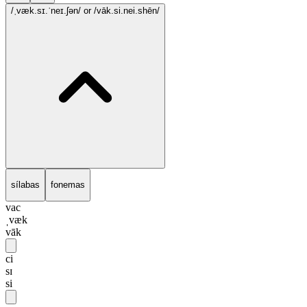
/ˌvæk.sɪ.ˈneɪ.ʃən/
or /vāk.si.nei.shēn/
sílabas
fonemas
vac
ˌvæk
vāk
ci
sɪ
si