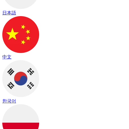
日本語
中文
한국어