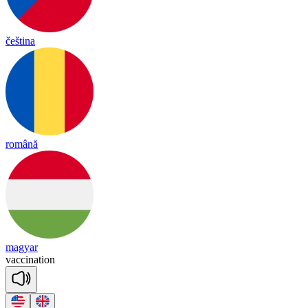
čeština
română
magyar
vac
ci
na
tion