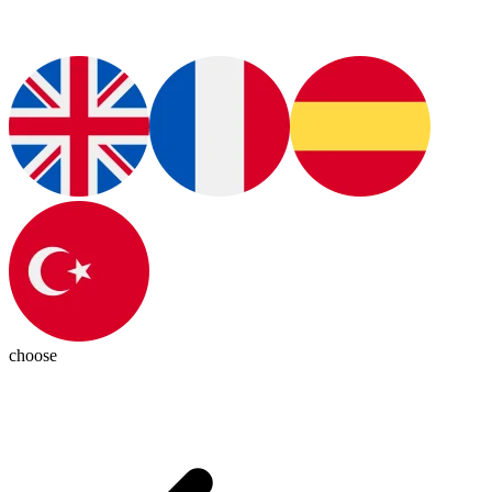
choose