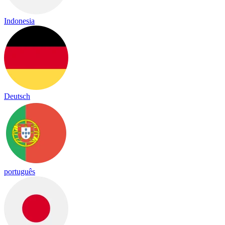
Indonesia
Deutsch
português