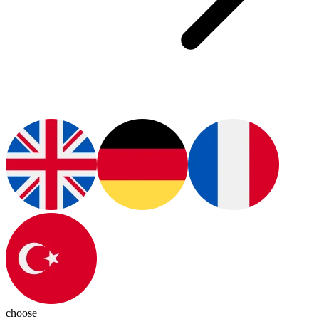
choose