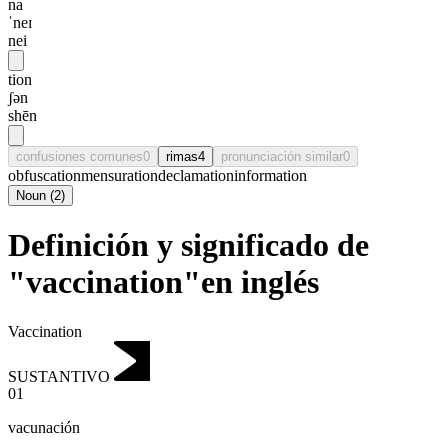
na
ˈneɪ
nei
tion
ʃən
shēn
confusiones comunes
0
rimas
4
pronunciación similar
0
obfuscation
mensuration
declamation
information
Noun
(
2
)
Definición y significado de
"vaccination"en inglés
Vaccination
SUSTANTIVO
01
vacunación