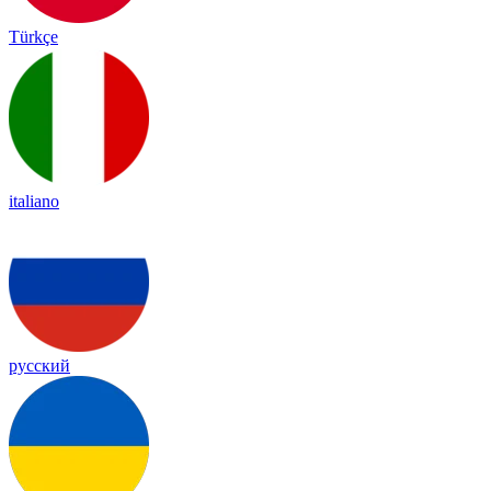
Türkçe
italiano
русский