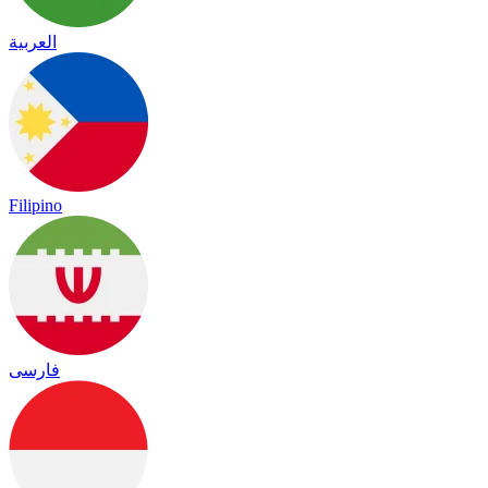
العربية
Filipino
فارسی