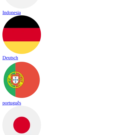
Indonesia
Deutsch
português