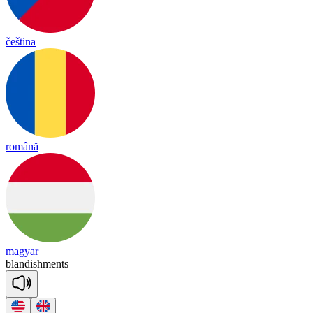
čeština
română
magyar
blan
dish
ments