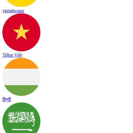
українська
Tiếng Việt
हिन्दी