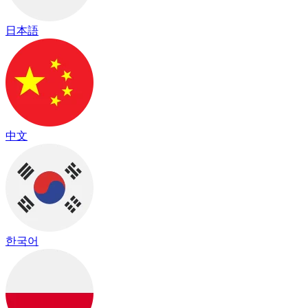
日本語
中文
한국어