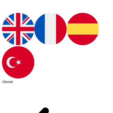
choose