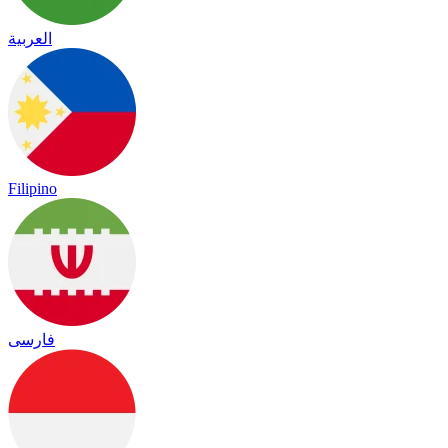
العربية
Filipino
فارسی