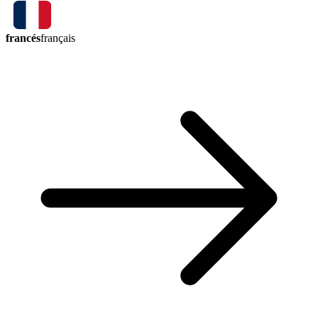
francés
français