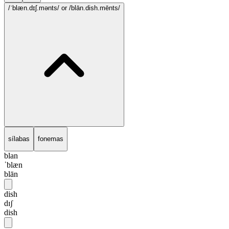
/ˈblæn.dɪʃ.mənts/
or /blān.dish.mēnts/
sílabas
fonemas
blan
ˈblæn
blān
dish
dɪʃ
dish