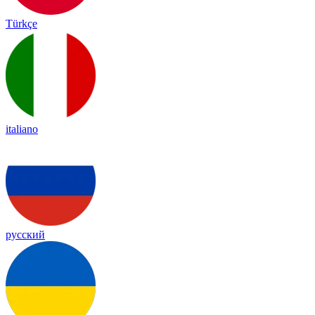
Türkçe
italiano
русский