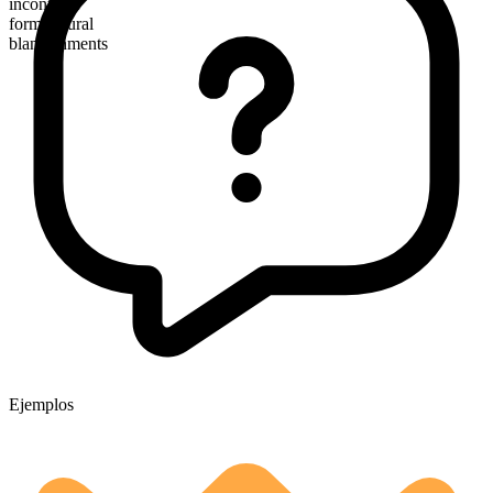
incontable
forma plural
blandishments
Ejemplos