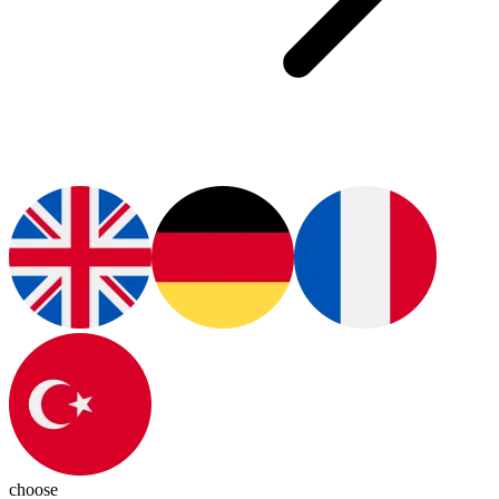
choose