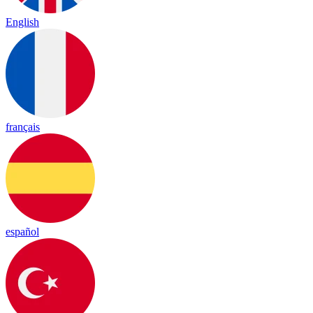
English
français
español