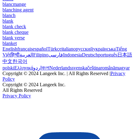
blancmange
blanching agent
blanch
blank
blank check
blank cheque
blank verse
blanket
English
français
español
Türkçe
italiano
русский
українська
Tiếng
Việt
हिन्दी
العربية
Filipino
فارسی
Indonesia
Deutsch
português
日本語
中文
한국어
polski
Ελληνικά
اردو
বাংলা
Nederlands
svenska
čeština
română
magyar
Copyright © 2024 Langeek Inc. | All Rights Reserved |
Privacy
Policy
Copyright © 2024 Langeek Inc.
All Rights Reserved
Privacy Policy