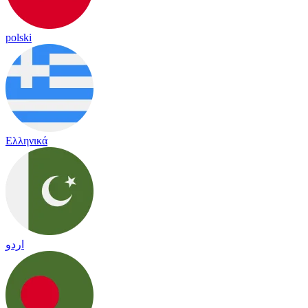
polski
Ελληνικά
اردو