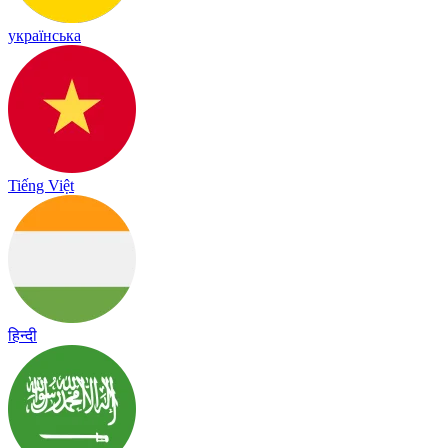
українська
Tiếng Việt
हिन्दी