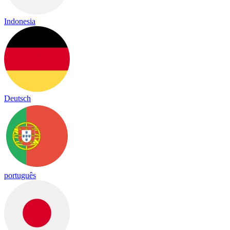
Indonesia
Deutsch
português