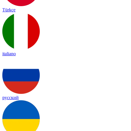
Türkçe
italiano
русский