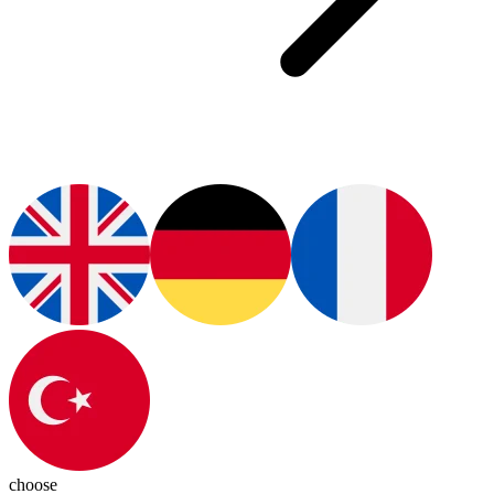
choose