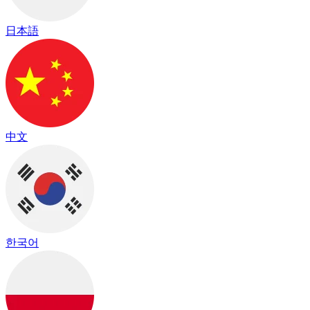
日本語
中文
한국어