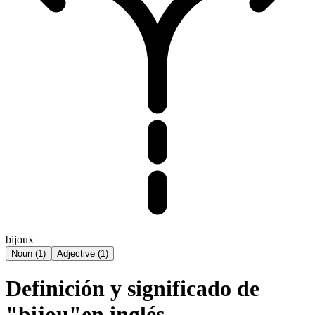
bijoux
Noun
(
1
)
Adjective
(
1
)
Definición y significado de
"bijou"en inglés