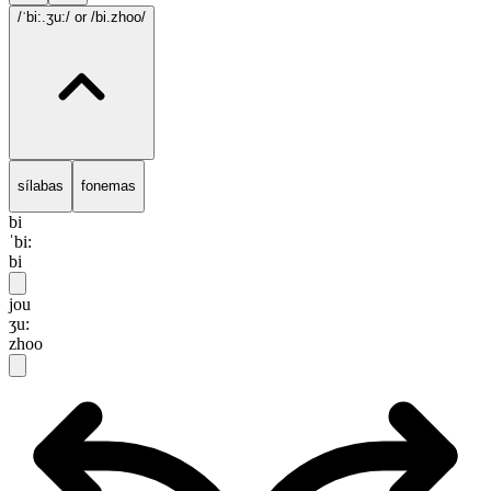
/ˈbi:.ʒu:/
or /bi.zhoo/
sílabas
fonemas
bi
ˈbi:
bi
jou
ʒu:
zhoo