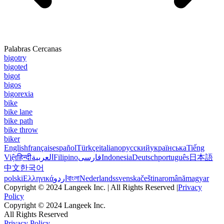
Palabras Cercanas
bigotry
bigoted
bigot
bigos
bigorexia
bike
bike lane
bike path
bike throw
biker
English
français
español
Türkçe
italiano
русский
українська
Tiếng
Việt
हिन्दी
العربية
Filipino
فارسی
Indonesia
Deutsch
português
日本語
中文
한국어
polski
Ελληνικά
اردو
বাংলা
Nederlands
svenska
čeština
română
magyar
Copyright © 2024 Langeek Inc. | All Rights Reserved |
Privacy
Policy
Copyright © 2024 Langeek Inc.
All Rights Reserved
Privacy Policy