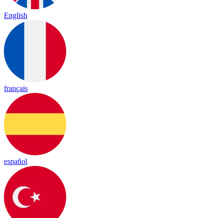
English
français
español