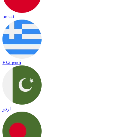
polski
Ελληνικά
اردو