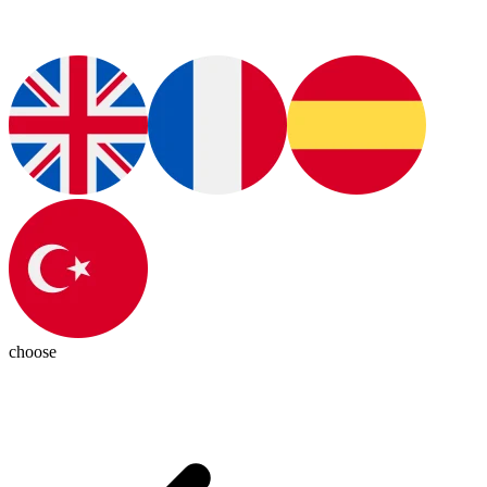
choose