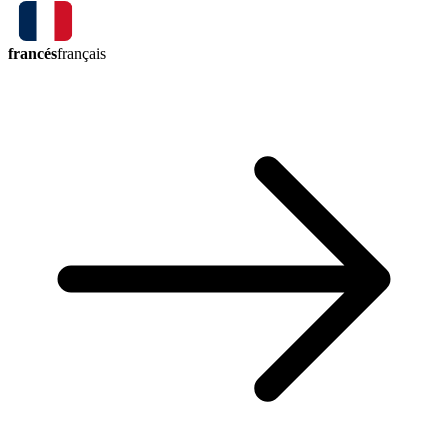
francés
français