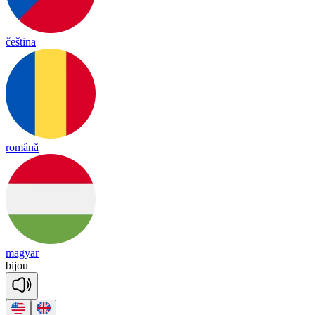
čeština
română
magyar
bi
jou