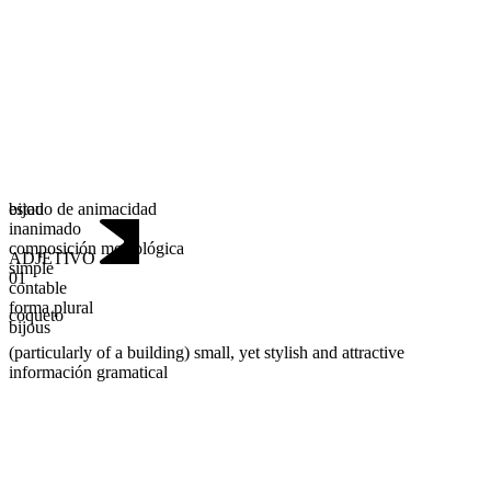
estado de animacidad
bijou
inanimado
composición morfológica
ADJETIVO
simple
01
contable
forma plural
coqueto
bijous
(particularly of a building) small, yet stylish and attractive
información gramatical