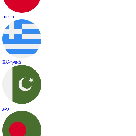
polski
Ελληνικά
اردو