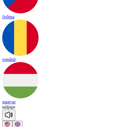
čeština
română
magyar
tail
pipe