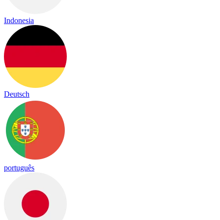
Indonesia
Deutsch
português