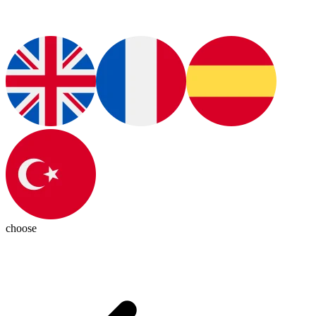
choose