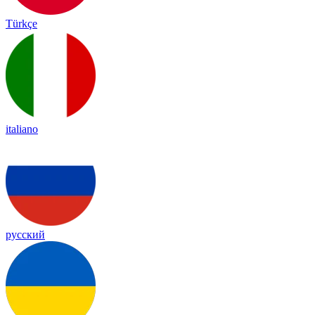
Türkçe
italiano
русский