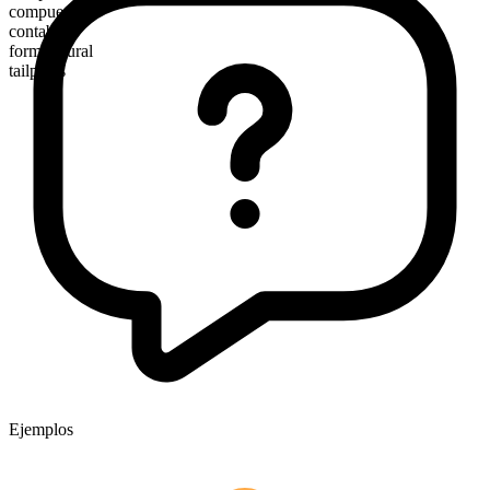
compuesto
contable
forma plural
tailpipes
Ejemplos