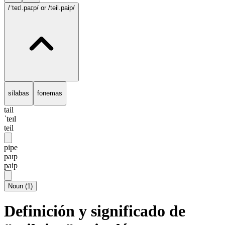
/ˈteɪl.paɪp/
or /teil.paip/
sílabas
fonemas
tail
ˈteɪl
teil
pipe
paɪp
paip
Noun
(
1
)
Definición y significado de