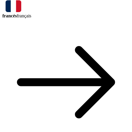
francés
français