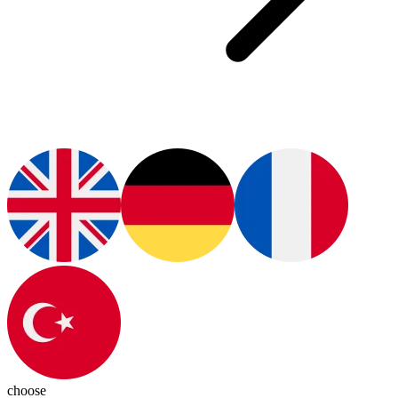
choose