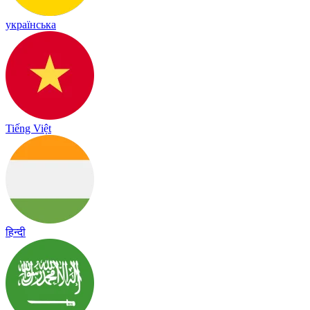
українська
Tiếng Việt
हिन्दी