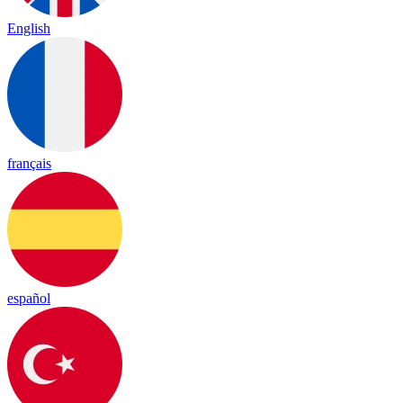
English
français
español