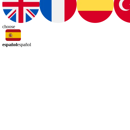
choose
español
español