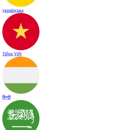
українська
Tiếng Việt
हिन्दी