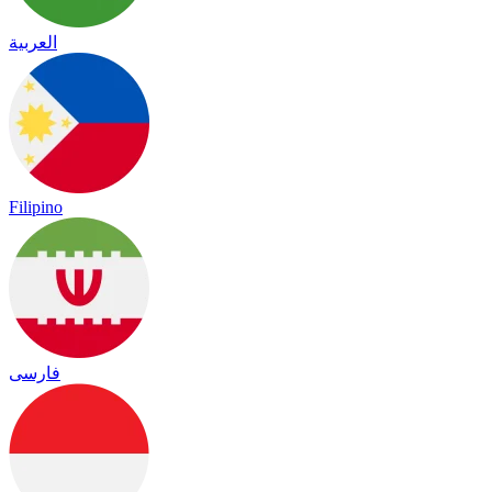
العربية
Filipino
فارسی