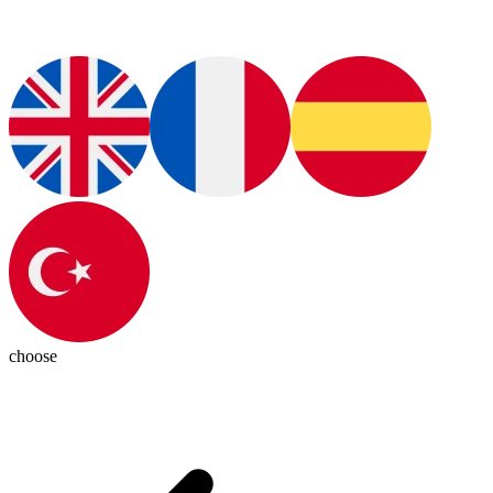
choose