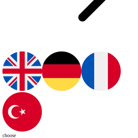
choose