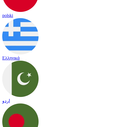
polski
Ελληνικά
اردو