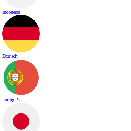
Indonesia
Deutsch
português