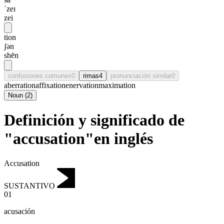
ˈzeɪ
zei
tion
ʃən
shēn
confusiones comunes
0
rimas
4
pronunciación similar
0
aberration
affixation
enervation
maximation
Noun
(
2
)
Definición y significado de
"accusation"en inglés
Accusation
SUSTANTIVO
01
acusación