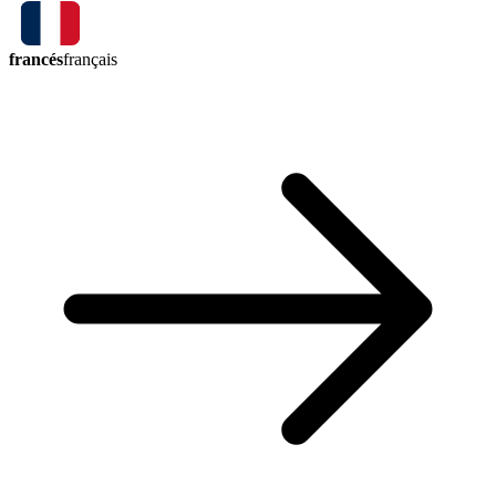
francés
français