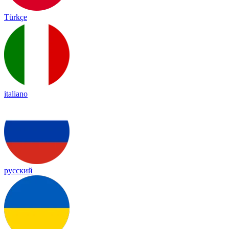
Türkçe
italiano
русский