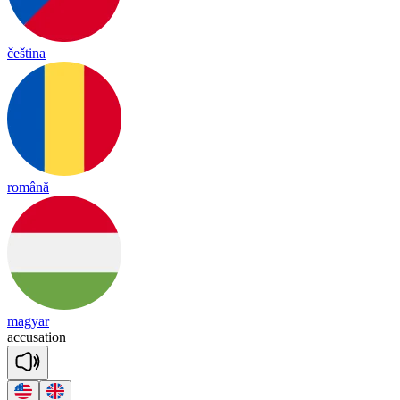
čeština
română
magyar
a
ccu
sa
tion