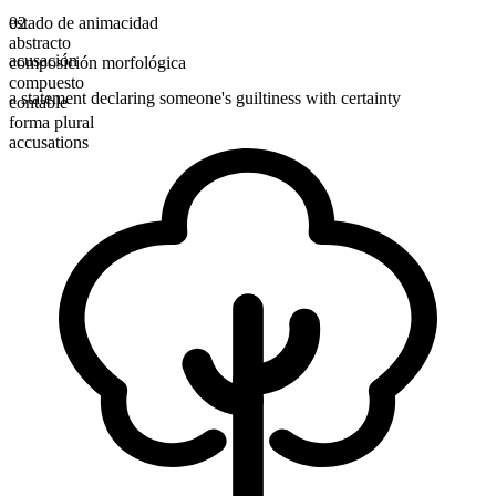
estado de animacidad
02
abstracto
acusación
composición morfológica
compuesto
a statement declaring someone's guiltiness with certainty
contable
forma plural
accusations