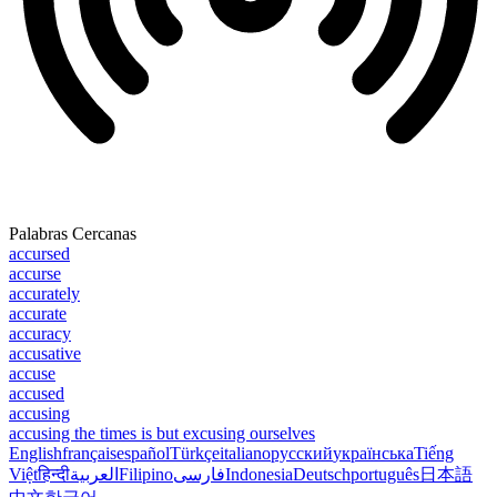
Palabras Cercanas
accursed
accurse
accurately
accurate
accuracy
accusative
accuse
accused
accusing
accusing the times is but excusing ourselves
English
français
español
Türkçe
italiano
русский
українська
Tiếng
Việt
हिन्दी
العربية
Filipino
فارسی
Indonesia
Deutsch
português
日本語