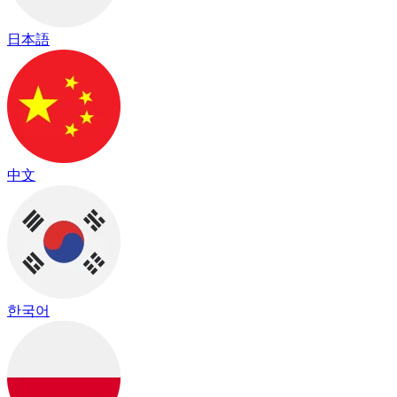
日本語
中文
한국어