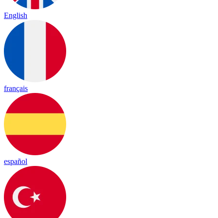
English
français
español